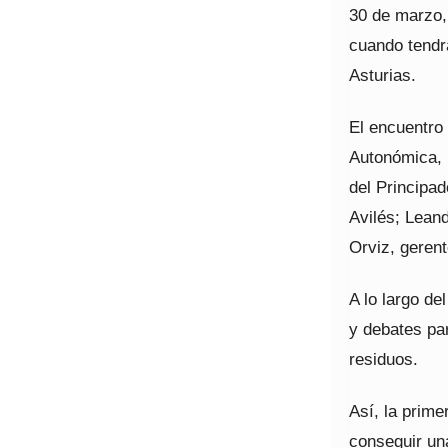
30 de marzo, 
cuando tendr
Asturias.
El encuentro
Autonómica, 
del Principa
Avilés; Lean
Orviz, gerent
A lo largo d
y debates par
residuos.
Así, la prim
conseguir un