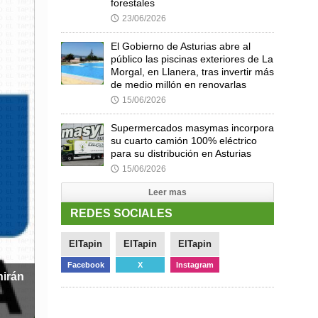
forestales
23/06/2026
🕔
El Gobierno de Asturias abre al
público las piscinas exteriores de La
Morgal, en Llanera, tras invertir más
de medio millón en renovarlas
15/06/2026
🕔
Supermercados masymas incorpora
su cuarto camión 100% eléctrico
para su distribución en Asturias
15/06/2026
🕔
Leer mas
REDES SOCIALES
ElTapin
ElTapin
ElTapin
Facebook
X
Instagram
nirán