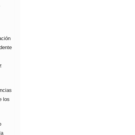
,
ación
dente
z
encias
e los
o
la