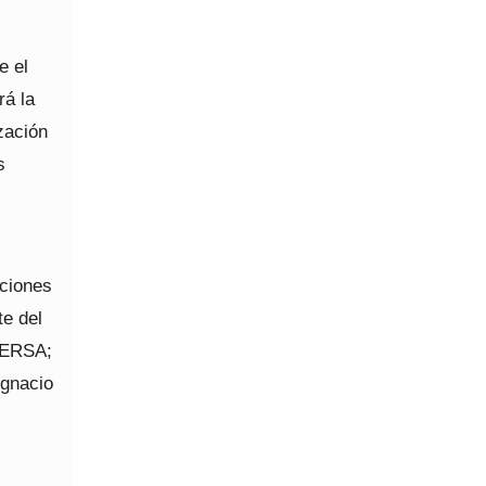
e el
rá la
ización
s
ciones
te del
GERSA;
Ignacio