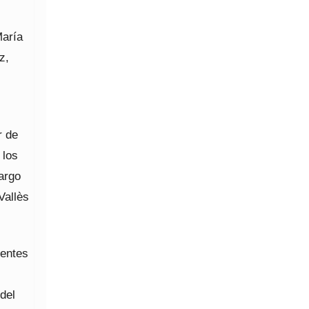
María
z,
r de
 los
argo
Vallès
 entes
del