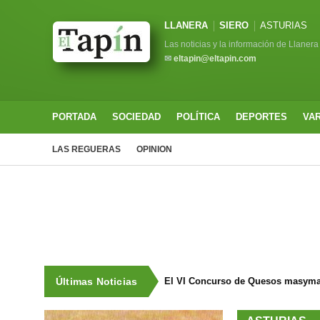
LLANERA
SIERO
ASTURIAS
Las noticias y la información de Llanera
✉
eltapin@eltapin.com
PORTADA
SOCIEDAD
POLÍTICA
DEPORTES
VA
LAS REGUERAS
OPINION
Últimas Noticias
El VI Concurso de Quesos masyma