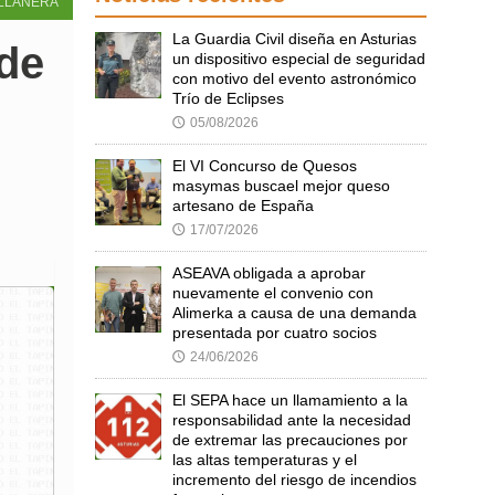
LLANERA
La Guardia Civil diseña en Asturias
 de
un dispositivo especial de seguridad
con motivo del evento astronómico
Trío de Eclipses
05/08/2026
🕔
El VI Concurso de Quesos
masymas buscael mejor queso
artesano de España
17/07/2026
🕔
ASEAVA obligada a aprobar
nuevamente el convenio con
Alimerka a causa de una demanda
presentada por cuatro socios
24/06/2026
🕔
El SEPA hace un llamamiento a la
responsabilidad ante la necesidad
de extremar las precauciones por
las altas temperaturas y el
incremento del riesgo de incendios