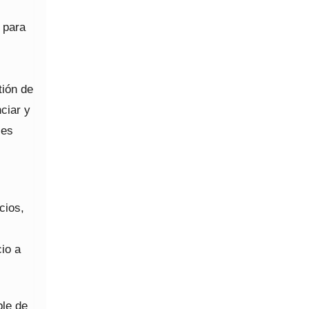
 para
ión de
ciar y
les
cios,
cio a
ble de