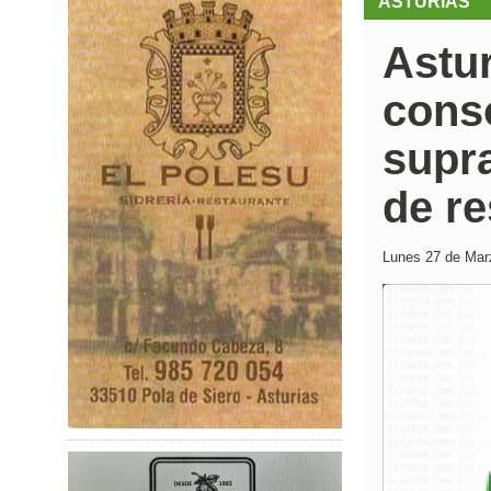
ASTURIAS
Astur
cons
supr
de r
Lunes 27 de Marz