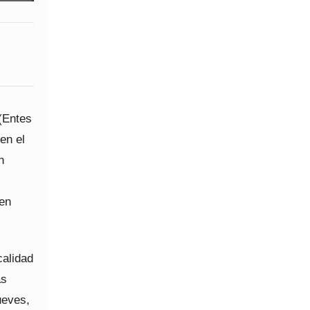
(Entes
en el
n
 en
calidad
as
ueves,