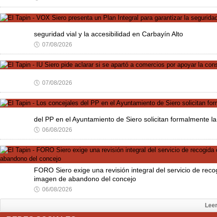
seguridad vial y la accesibilidad en Carbayín Alto
🕔
07/08/2026
🕔
07/08/2026
del PP en el Ayuntamiento de Siero solicitan formalmente la
🕔
06/08/2026
FORO Siero exige una revisión integral del servicio de rec
imagen de abandono del concejo
🕔
06/08/2026
Lee