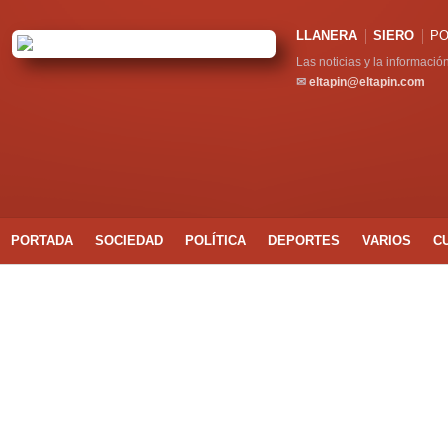
LLANERA
SIERO
PO
Las noticias y la informació
✉
eltapin@eltapin.com
PORTADA
SOCIEDAD
POLÍTICA
DEPORTES
VARIOS
C