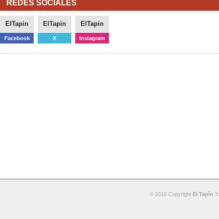
REDES SOCIALES
ElTapin
ElTapin
ElTapin
Facebook
X
Instagram
© 2018 Copyright
El Tapín
To