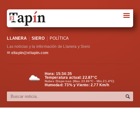
☰
Portada
LLANERA
SIERO
POLÍTICA
Sociedad
Las noticias y la información de Llanera y Siero
Política
✉
eltapin@eltapin.com
Deportes
Hora:
15:34:35
Temperatura actual:
22.87
°C
Varios
Nubes Dispersas (Max.23.86ºC - Min.21.4ºC)
Humedad: 73% y Viento: 2.77 Km/h
Cultura
Asturias
Videos
Carta al director