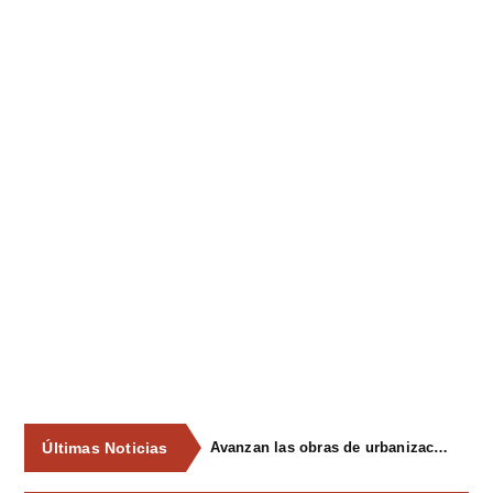
Últimas Noticias
Avanzan las obras de urbanización del parque de La Reconquista, en los terrenos del antiguo matadero de Pola de Siero