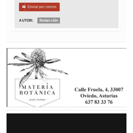
Enviar por correo
✉
AUTOR:
Redacción