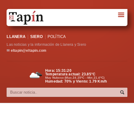
☰
Portada
LLANERA
SIERO
POLÍTICA
Sociedad
Las noticias y la información de Llanera y Siero
Política
✉
eltapin@eltapin.com
Deportes
Hora:
15:31:21
Temperatura actual:
23.85
°C
Varios
Muy Nuboso (Max.24.25ºC - Min.21.4ºC)
Humedad: 70% y Viento: 1.79 Km/h
Cultura
Asturias
Videos
Carta al director