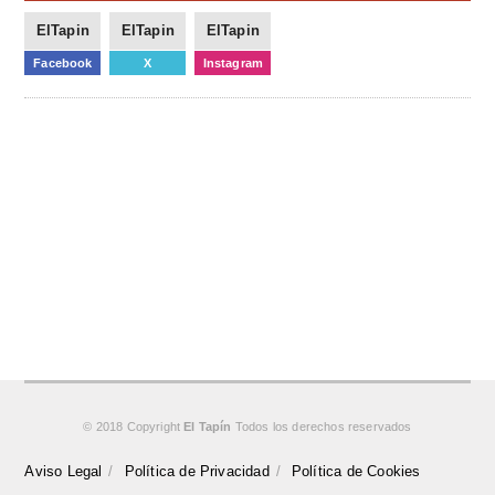
ElTapin
ElTapin
ElTapin
Facebook
X
Instagram
© 2018 Copyright
El Tapín
Todos los derechos reservados
Aviso Legal
Política de Privacidad
Política de Cookies