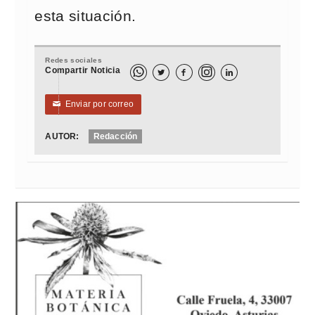
esta situación.
Redes sociales
Compartir Noticia



Enviar por correo
✉
AUTOR:
Redacción