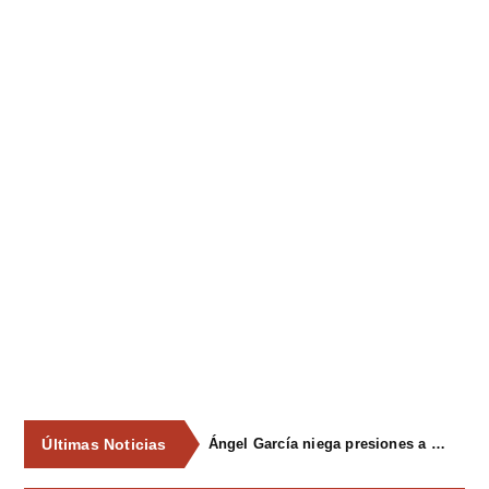
Últimas Noticias
Ángel García niega presiones a comercios y asegura que el Ayuntamiento cumple "de manera muy rigurosa" la Ley de Contratos