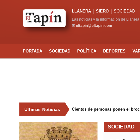
LLANERA
SIERO
SOCIEDAD
Las noticias y la información de Llanera
✉
eltapin@eltapin.com
PORTADA
SOCIEDAD
POLÍTICA
DEPORTES
VA
Últimas Noticias
Cientos de personas ponen el broche
SOCIEDAD