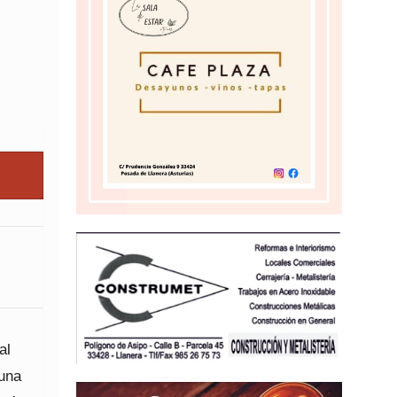
al
 una