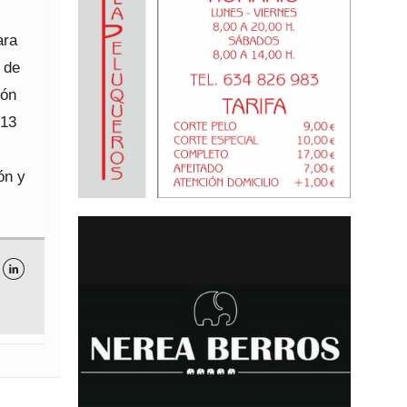
ara
 de
ión
 13
ón y
