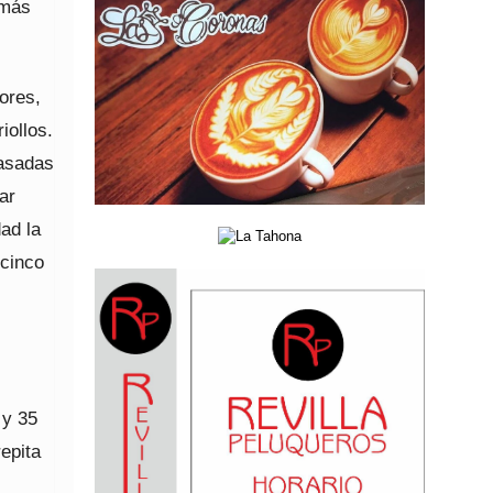
 más
ores,
iollos.
pasadas
ar
ad la
 cinco
 y 35
epita