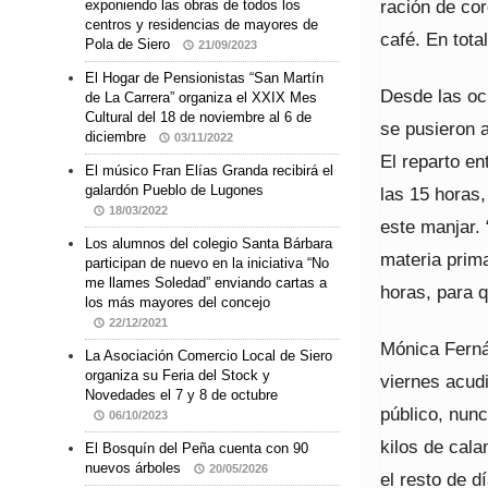
ración de cor
exponiendo las obras de todos los
centros y residencias de mayores de
café. En tota
Pola de Siero
21/09/2023
El Hogar de Pensionistas “San Martín
Desde las oc
de La Carrera” organiza el XXIX Mes
Cultural del 18 de noviembre al 6 de
se pusieron a
diciembre
03/11/2022
El reparto e
El músico Fran Elías Granda recibirá el
galardón Pueblo de Lugones
las 15 horas
18/03/2022
este manjar. 
Los alumnos del colegio Santa Bárbara
materia prim
participan de nuevo en la iniciativa “No
me llames Soledad” enviando cartas a
horas, para 
los más mayores del concejo
22/12/2021
Mónica Ferná
La Asociación Comercio Local de Siero
organiza su Feria del Stock y
viernes acudi
Novedades el 7 y 8 de octubre
público, nun
06/10/2023
kilos de cal
El Bosquín del Peña cuenta con 90
nuevos árboles
20/05/2026
el resto de d