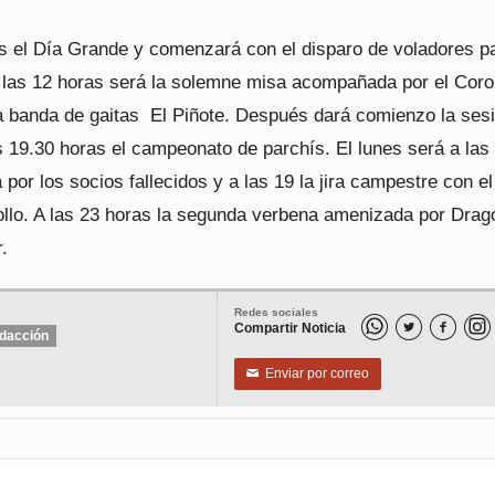
s el Día Grande y comenzará con el disparo de voladores p
A las 12 horas será la solemne misa acompañada por el Coro
la banda de gaitas El Piñote. Después dará comienzo la ses
s 19.30 horas el campeonato de parchís. El lunes será a las
 por los socios fallecidos y a las 19 la jira campestre con el
bollo. A las 23 horas la segunda verbena amenizada por Drag
.
Redes sociales
Compartir Noticia


dacción
Enviar por correo
✉