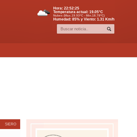
Hora:
22:52:25
Temperatura actual:
19.05
°C
Nubes (Max.19.93ºC - Min.18.78ºC)
Humedad: 85% y Viento: 1.31 Km/h
SIERO