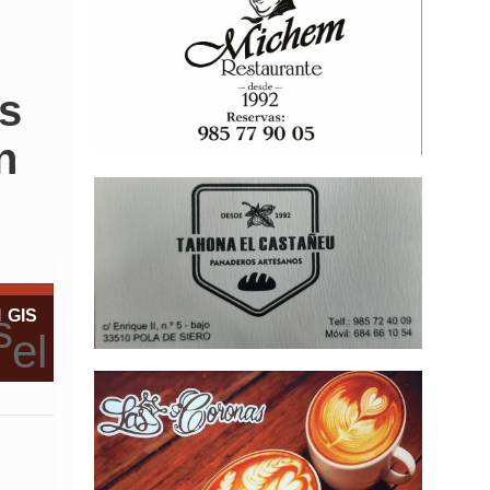
os
n
l GIS