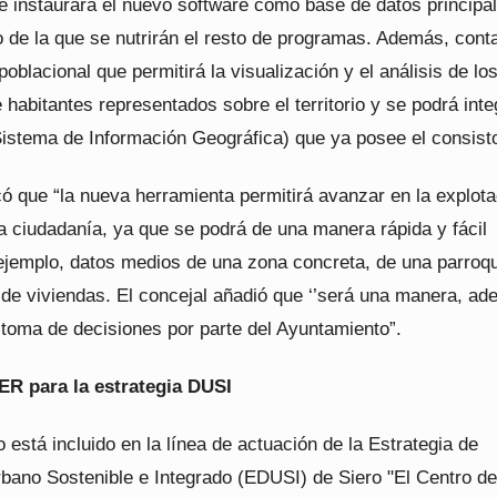
 e instaurará el nuevo software como base de datos principal
 de la que se nutrirán el resto de programas. Además, cont
poblacional que permitirá la visualización y el análisis de lo
 habitantes representados sobre el territorio y se podrá inte
Sistema de Información Geográfica) que ya posee el consisto
có que “la nueva herramienta permitirá avanzar en la explot
a ciudadanía, ya que se podrá de una manera rápida y fácil
 ejemplo, datos medios de una zona concreta, de una parroqu
 de viviendas. El concejal añadió que ‘’será una manera, ad
a toma de decisiones por parte del Ayuntamiento”.
R para la estrategia DUSI
 está incluido en la línea de actuación de la Estrategia de
rbano Sostenible e Integrado (EDUSI) de Siero "El Centro de