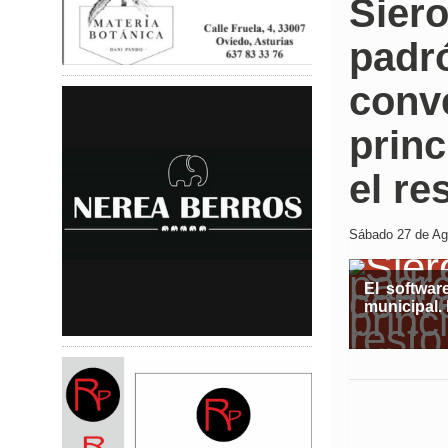
Siero
padr
conve
princ
el re
Sábado 27 de Ago
El softwar
municipal.