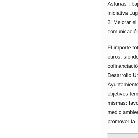
Asturias", ba
iniciativa Lu
2: Mejorar el
comunicación
El importe to
euros, siend
cofinanciaci
Desarrollo Ur
Ayuntamiento
objetivos tem
mismas; favo
medio ambient
promover la i