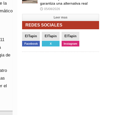
e la
garantiza una alternativa real
05/08/2026
🕔
emático
Leer mas
REDES SOCIALES
ElTapin
ElTapin
ElTapin
911
Facebook
X
Instagram
a
gia de
atro
las
r el