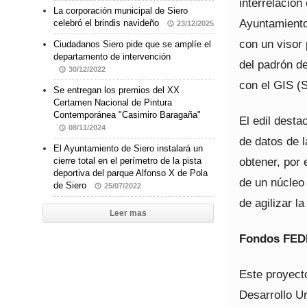
interrelación
La corporación municipal de Siero
Ayuntamiento
celebró el brindis navideño
23/12/2025
con un visor 
Ciudadanos Siero pide que se amplíe el
departamento de intervención
del padrón de
30/12/2022
con el GIS (
Se entregan los premios del XX
Certamen Nacional de Pintura
Contemporánea "Casimiro Baragaña"
El edil desta
08/11/2024
de datos de l
El Ayuntamiento de Siero instalará un
obtener, por
cierre total en el perímetro de la pista
deportiva del parque Alfonso X de Pola
de un núcleo
de Siero
25/07/2022
de agilizar l
Leer mas
Fondos FEDE
Este proyecto
Desarrollo U