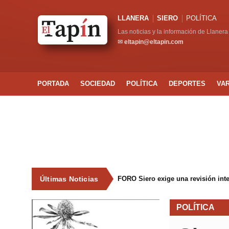
LLANERA
SIERO
POLÍTICA
Las noticias y la información de Llanera
✉
eltapin@eltapin.com
PORTADA
SOCIEDAD
POLÍTICA
DEPORTES
VA
Últimas Noticias
FORO Siero exige una revisión int
POLÍTICA