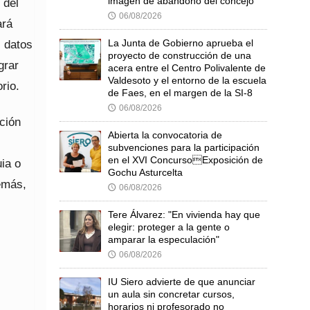
imagen de abandono del concejo
 del
06/08/2026
🕔
ará
La Junta de Gobierno aprueba el
s datos
proyecto de construcción de una
grar
acera entre el Centro Polivalente de
Valdesoto y el entorno de la escuela
rio.
de Faes, en el margen de la SI-8
06/08/2026
🕔
ación
Abierta la convocatoria de
subvenciones para la participación
en el XVI ConcursoExposición de
ia o
Gochu Asturcelta
emás,
06/08/2026
🕔
Tere Álvarez: "En vivienda hay que
elegir: proteger a la gente o
amparar la especulación"
06/08/2026
🕔
IU Siero advierte de que anunciar
un aula sin concretar cursos,
horarios ni profesorado no