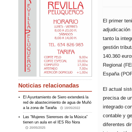
El primer ten
adjudicación
tanto la inte
gestión tribu
140.360 euro
Regional (FE
España (POPE
Noticias relacionadas
El actual sis
precisa de u
El Ayuntamiento de Siero extenderá la
red de abastecimiento de agua de Muñó
integrado con
a la zona de Taraña
18/05/2022
contable y g
Las “Mujeres Sierenses de la Música”
tienen un aula en el IES Rio Nora
diferentes d
20/05/2025