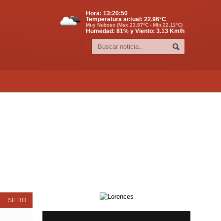
Hora:
13:20:51
Temperatura actual:
22.96
°C
Muy Nuboso (Max.23.87ºC - Min.22.11ºC)
Humedad: 81% y Viento: 3.13 Km/h
SIERO