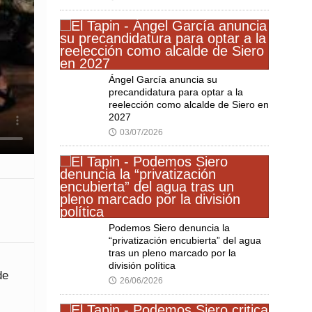
Ángel García anuncia su
precandidatura para optar a la
reelección como alcalde de Siero en
2027
03/07/2026
🕔
Podemos Siero denuncia la
“privatización encubierta” del agua
tras un pleno marcado por la
división política
de
26/06/2026
🕔