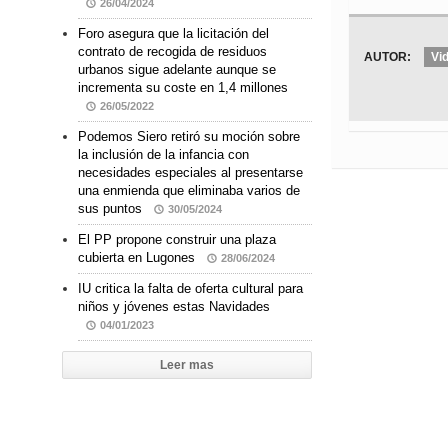
26/04/2024
Foro asegura que la licitación del
contrato de recogida de residuos
AUTOR:
Vi
urbanos sigue adelante aunque se
incrementa su coste en 1,4 millones
26/05/2022
Podemos Siero retiró su moción sobre
la inclusión de la infancia con
necesidades especiales al presentarse
una enmienda que eliminaba varios de
sus puntos
30/05/2024
El PP propone construir una plaza
cubierta en Lugones
28/06/2024
IU critica la falta de oferta cultural para
niños y jóvenes estas Navidades
04/01/2023
Leer mas