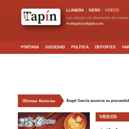
LLANERA
SIERO
VIDEOS
Las noticias y la información de Llanera
✉
eltapin@eltapin.com
PORTADA
SOCIEDAD
POLÍTICA
DEPORTES
VA
Últimas Noticias
Ángel García anuncia su precandida
VIDEOS