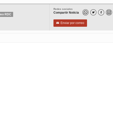
Redes sociales
Compartir Noticia


deo RDC
Enviar por correo
✉