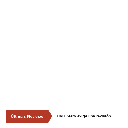
Últimas Noticias
FORO Siero exige una revisión integral del servicio de recogida de residuos para acabar con los contenedores desbordados y la imagen de abandono del concejo