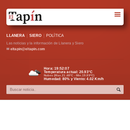
☰
Portada
LLANERA
SIERO
POLÍTICA
Sociedad
Las noticias y la información de Llanera y Siero
Política
✉
eltapin@eltapin.com
Deportes
Hora:
19:52:08
Temperatura actual:
20.93
°C
Varios
Nubes (Max.21.48ºC - Min.19.89ºC)
Humedad: 80% y Viento: 4.02 Km/h
Cultura
Asturias
Videos
Carta al director