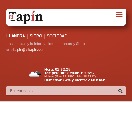
☰
Portada
LLANERA
SIERO
SOCIEDAD
Sociedad
Las noticias y la información de Llanera y Siero
Política
✉
eltapin@eltapin.com
Deportes
Hora:
01:52:26
Temperatura actual:
19.06
°C
Varios
Nubes (Max.19.25ºC - Min.18.78ºC)
Humedad: 84% y Viento: 2.68 Km/h
Cultura
Asturias
Videos
Carta al director