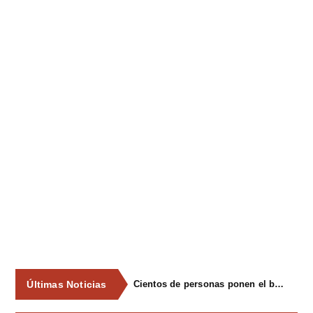
Últimas Noticias
Cientos de personas ponen el broche final a las fiestas de La Salud de Lieres con la tradicional merienda