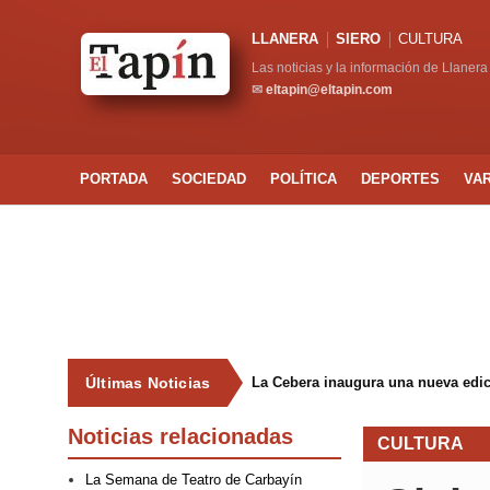
LLANERA
SIERO
CULTURA
Las noticias y la información de Llanera
✉
eltapin@eltapin.com
PORTADA
SOCIEDAD
POLÍTICA
DEPORTES
VA
Últimas Noticias
La Cebera inaugura una nueva edici
Noticias relacionadas
CULTURA
La Semana de Teatro de Carbayín