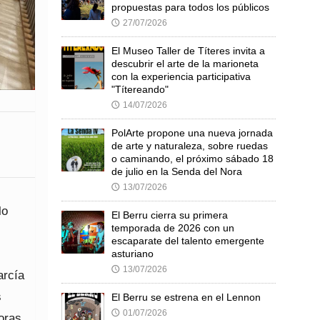
propuestas para todos los públicos
27/07/2026
🕔
El Museo Taller de Títeres invita a
descubrir el arte de la marioneta
con la experiencia participativa
"Títereando"
14/07/2026
🕔
PolArte propone una nueva jornada
de arte y naturaleza, sobre ruedas
o caminando, el próximo sábado 18
de julio en la Senda del Nora
13/07/2026
🕔
lo
El Berru cierra su primera
temporada de 2026 con un
escaparate del talento emergente
asturiano
13/07/2026
🕔
arcía
s
El Berru se estrena en el Lennon
01/07/2026
🕔
oras,