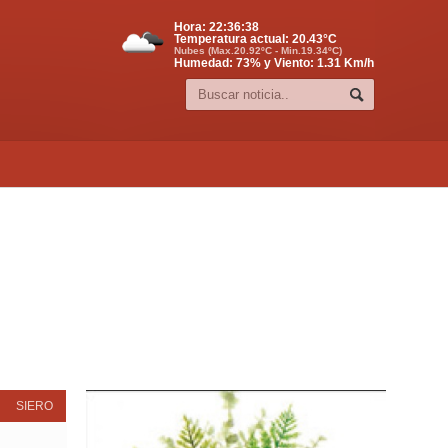
Hora:
22:36:38
Temperatura actual:
20.43
°C
Nubes (Max.20.92ºC - Min.19.34ºC)
Humedad: 73% y Viento: 1.31 Km/h
SIERO