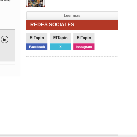
Leer mas
REDES SOCIALES
ElTapin
ElTapin
ElTapin

Facebook
X
Instagram