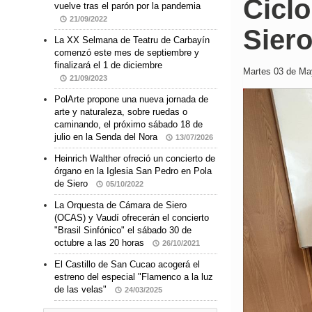
Ciclo
vuelve tras el parón por la pandemia
21/09/2022
Sier
La XX Selmana de Teatru de Carbayín
comenzó este mes de septiembre y
finalizará el 1 de diciembre
Martes 03 de May
21/09/2023
PolArte propone una nueva jornada de
arte y naturaleza, sobre ruedas o
caminando, el próximo sábado 18 de
julio en la Senda del Nora
13/07/2026
Heinrich Walther ofreció un concierto de
órgano en la Iglesia San Pedro en Pola
de Siero
05/10/2022
La Orquesta de Cámara de Siero
(OCAS) y Vaudí ofrecerán el concierto
"Brasil Sinfónico" el sábado 30 de
octubre a las 20 horas
26/10/2021
El Castillo de San Cucao acogerá el
estreno del especial "Flamenco a la luz
de las velas"
24/03/2025