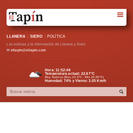
☰
Portada
LLANERA
SIERO
POLÍTICA
Sociedad
Las noticias y la información de Llanera y Siero
Política
✉
eltapin@eltapin.com
Deportes
Hora:
11:52:47
Temperatura actual:
22.67
°C
Varios
Muy Nuboso (Max.23.3ºC - Min.20.85ºC)
Humedad: 74% y Viento: 3.05 Km/h
Cultura
Asturias
Videos
Carta al director