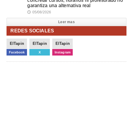
concretar cursos, horarios ni profesorado no
garantiza una alternativa real
05/08/2026
🕔
Leer mas
REDES SOCIALES
ElTapin
ElTapin
ElTapin
Facebook
X
Instagram