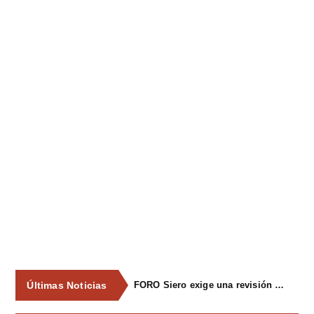
Últimas Noticias
FORO Siero exige una revisión integral del servicio de recogida de residuos para acabar con los contenedores desbordados y la imagen de abandono del concejo