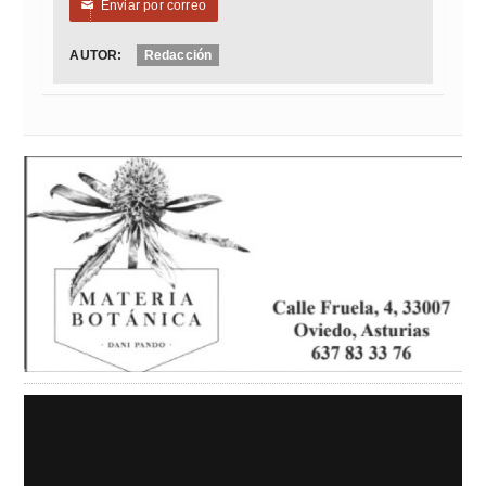
Enviar por correo
✉
AUTOR:
Redacción