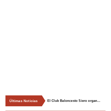
Últimas Noticias
El Club Baloncesto Siero organizará su primer campus para niños del 1 al 4 de septiembre en Pola de Siero