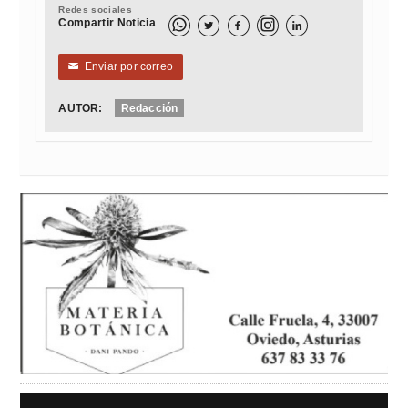
Redes sociales
Compartir Noticia



Enviar por correo
✉
AUTOR:
Redacción