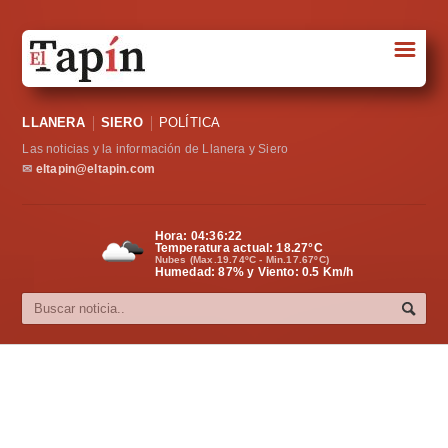
☰
Portada
LLANERA
SIERO
POLÍTICA
Sociedad
Las noticias y la información de Llanera y Siero
Política
✉
eltapin@eltapin.com
Deportes
Hora:
04:36:23
Temperatura actual:
18.27
°C
Varios
Nubes (Max.19.74ºC - Min.17.67ºC)
Humedad: 87% y Viento: 0.5 Km/h
Cultura
Asturias
Videos
Carta al director