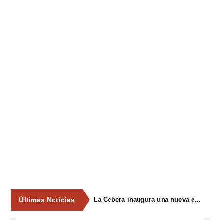
Últimas Noticias
La Cebera inaugura una nueva edición de su ciclo cultural con propuestas para todos los públicos