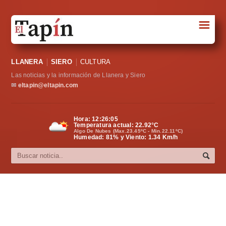
☰
Portada
LLANERA
SIERO
CULTURA
Sociedad
Las noticias y la información de Llanera y Siero
Política
✉
eltapin@eltapin.com
Deportes
Hora:
12:26:06
Temperatura actual:
22.92
°C
Varios
Algo De Nubes (Max.23.45ºC - Min.22.11ºC)
Humedad: 81% y Viento: 1.34 Km/h
Cultura
Asturias
Videos
Carta al director