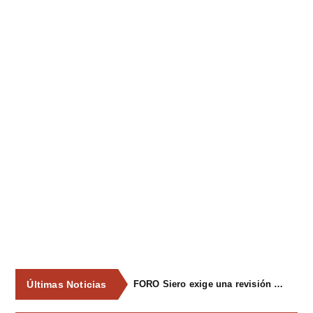
Últimas Noticias
FORO Siero exige una revisión integral del servicio de recogida de residuos para acabar con los contenedores desbordados y la imagen de abandono del concejo