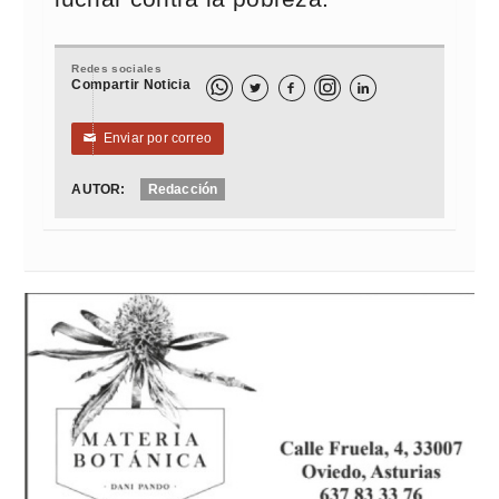
Redes sociales
Compartir Noticia



Enviar por correo
✉
AUTOR:
Redacción