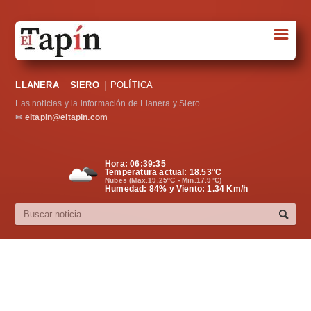
☰
Portada
LLANERA
SIERO
POLÍTICA
Sociedad
Las noticias y la información de Llanera y Siero
Política
✉
eltapin@eltapin.com
Deportes
Hora:
06:39:35
Temperatura actual:
18.53
°C
Varios
Nubes (Max.19.25ºC - Min.17.9ºC)
Humedad: 84% y Viento: 1.34 Km/h
Cultura
Asturias
Videos
Carta al director