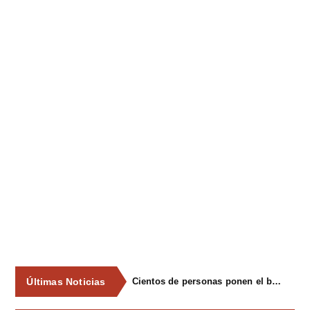
Últimas Noticias
Cientos de personas ponen el broche final a las fiestas de La Salud de Lieres con la tradicional merienda