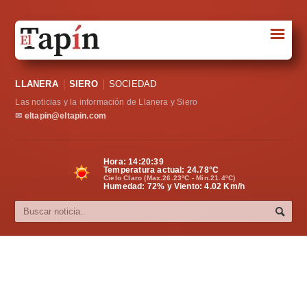
☰
Portada
LLANERA
SIERO
SOCIEDAD
Sociedad
Las noticias y la información de Llanera y Siero
Política
✉
eltapin@eltapin.com
Deportes
Hora:
14:20:39
Temperatura actual:
24.78
°C
Varios
Cielo Claro (Max.26.23ºC - Min.21.4ºC)
Humedad: 72% y Viento: 4.02 Km/h
Cultura
Asturias
Videos
Carta al director