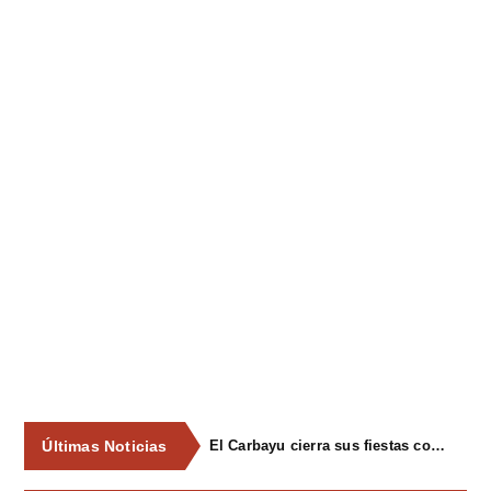
Últimas Noticias
El Carbayu cierra sus fiestas con el tradicional reparto de 2.000 bollos preñaos