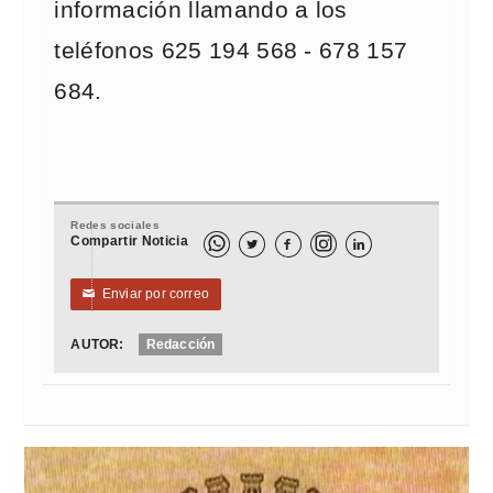
información llamando a los
teléfonos 625 194 568 - 678 157
684.
Redes sociales
Compartir Noticia



Enviar por correo
✉
AUTOR:
Redacción