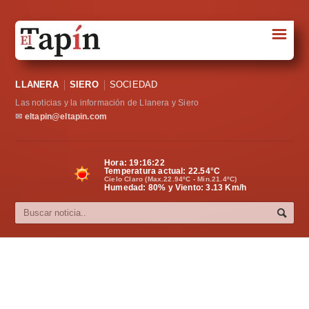
☰
Portada
LLANERA
SIERO
SOCIEDAD
Sociedad
Las noticias y la información de Llanera y Siero
Política
✉
eltapin@eltapin.com
Deportes
Hora:
19:16:23
Temperatura actual:
22.54
°C
Varios
Cielo Claro (Max.22.94ºC - Min.21.4ºC)
Humedad: 80% y Viento: 3.13 Km/h
Cultura
Asturias
Videos
Carta al director