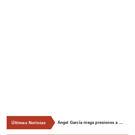
Últimas Noticias
Ángel García niega presiones a comercios y asegura que el Ayuntamiento cumple "de manera muy rigurosa" la Ley de Contratos