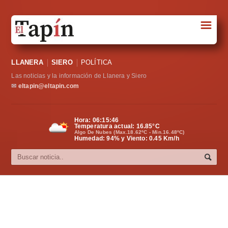
☰
Portada
LLANERA
SIERO
POLÍTICA
Sociedad
Las noticias y la información de Llanera y Siero
Política
✉
eltapin@eltapin.com
Deportes
Hora:
06:15:46
Temperatura actual:
16.85
°C
Varios
Algo De Nubes (Max.18.62ºC - Min.16.48ºC)
Humedad: 94% y Viento: 0.45 Km/h
Cultura
Asturias
Videos
Carta al director