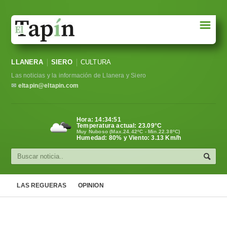
☰
Portada
LLANERA
SIERO
CULTURA
Sociedad
Las noticias y la información de Llanera y Siero
Política
✉
eltapin@eltapin.com
Deportes
Hora:
14:34:52
Temperatura actual:
23.09
°C
Varios
Muy Nuboso (Max.24.42ºC - Min.22.38ºC)
Humedad: 80% y Viento: 3.13 Km/h
Cultura
Asturias
LAS REGUERAS
OPINION
Videos
Carta al director