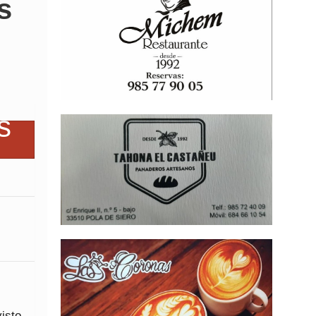
s
isto