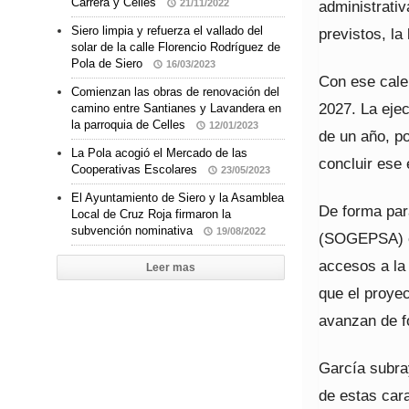
Carrera y Celles
administrati
21/11/2022
Siero limpia y refuerza el vallado del
previstos, la
solar de la calle Florencio Rodríguez de
Pola de Siero
16/03/2023
Con ese calen
Comienzan las obras de renovación del
2027. La ejec
camino entre Santianes y Lavandera en
la parroquia de Celles
12/01/2023
de un año, po
La Pola acogió el Mercado de las
concluir ese 
Cooperativas Escolares
23/05/2023
El Ayuntamiento de Siero y la Asamblea
De forma par
Local de Cruz Roja firmaron la
subvención nominativa
19/08/2022
(SOGEPSA) co
accesos a la 
Leer mas
que el proye
avanzan de f
García subra
de estas car