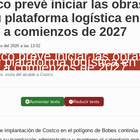
o prevé iniciar las obra
 plataforma logística en
o a comienzos de 2027
io del 2026 a las 13:02
o, visita del alcalde a Costco
➕
Aumentar texto
➖
Reducir texto
de implantación de Costco en el polígono de Bobes continúa
su tramitación administrativa y mantiene el calendario prev