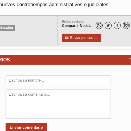
nuevos contratiempos administrativos o judiciales.
Redes sociales
Compartir Noticia


dacción
Enviar por correo
✉
RIOS
E