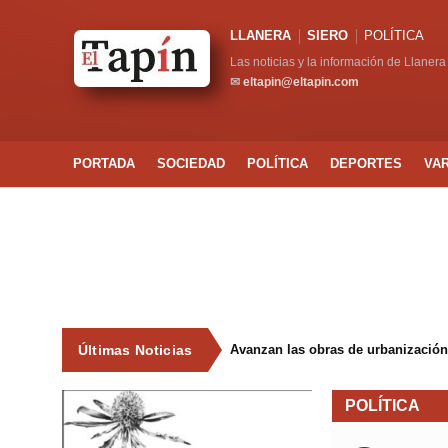
LLANERA
SIERO
POLÍTICA
Las noticias y la información de Llanera
✉
eltapin@eltapin.com
PORTADA
SOCIEDAD
POLÍTICA
DEPORTES
VA
Últimas Noticias
Avanzan las obras de urbanización
POLÍTICA