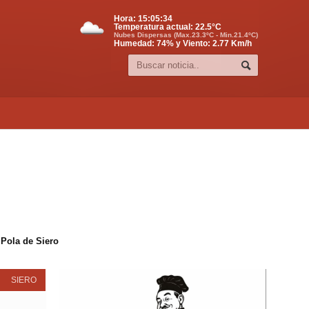
Hora:
15:05:35
Temperatura actual:
22.5
°C
Nubes Dispersas (Max.23.3ºC - Min.21.4ºC)
Humedad: 74% y Viento: 2.77 Km/h
 Pola de Siero
SIERO