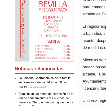
para comenza
alcalde de Si
El regidor ex
urbanístico s
asunto, desp
de medidas ca
Mientras se 
redacción del
Noticias relacionadas
alcalde, la p
La Jornada Gastronómica de la tortilla
Ayuntamiento
en Siero se celebra del 28 al 30 de
marzo
21/03/2025
licencia urba
Comienzan las obras de extensión de la
red de saneamiento a los núcleos de
Una vez regis
Ferrera y Otero, en las parroquias de La