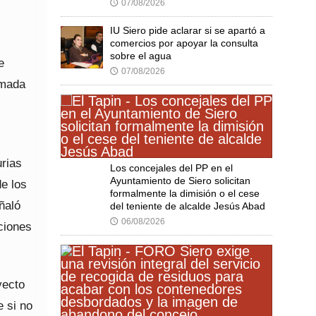
07/08/2026
🕔
IU Siero pide aclarar si se apartó a
comercios por apoyar la consulta
sobre el agua
e
07/08/2026
🕔
imada
urias
Los concejales del PP en el
Ayuntamiento de Siero solicitan
e los
formalmente la dimisión o el cese
ñaló
del teniente de alcalde Jesús Abad
06/08/2026
🕔
ciones
yecto
 si no