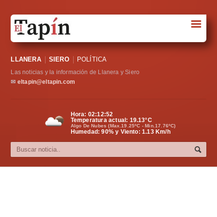
☰
Portada
LLANERA
SIERO
POLÍTICA
Sociedad
Las noticias y la información de Llanera y Siero
Política
✉
eltapin@eltapin.com
Deportes
Hora:
02:12:53
Temperatura actual:
19.13
°C
Varios
Algo De Nubes (Max.19.25ºC - Min.17.76ºC)
Humedad: 90% y Viento: 1.13 Km/h
Cultura
Asturias
Videos
Carta al director