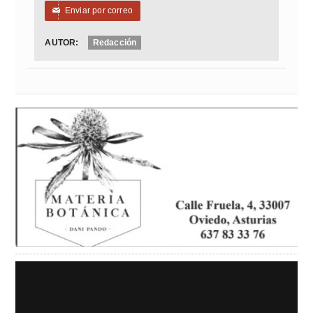
Enviar por correo
✉
AUTOR:
Redacción