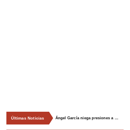
Últimas Noticias
Ángel García niega presiones a comercios y asegura que el Ayuntamiento cumple "de manera muy rigurosa" la Ley de Contratos