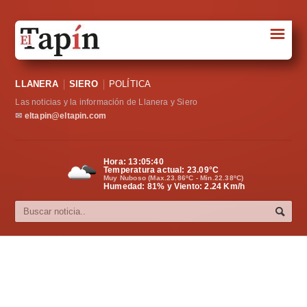
☰
Portada
LLANERA
SIERO
POLÍTICA
Sociedad
Las noticias y la información de Llanera y Siero
Política
✉
eltapin@eltapin.com
Deportes
Hora:
13:05:41
Temperatura actual:
23.09
°C
Varios
Muy Nuboso (Max.23.86ºC - Min.22.38ºC)
Humedad: 81% y Viento: 2.24 Km/h
Cultura
Asturias
Videos
Carta al director