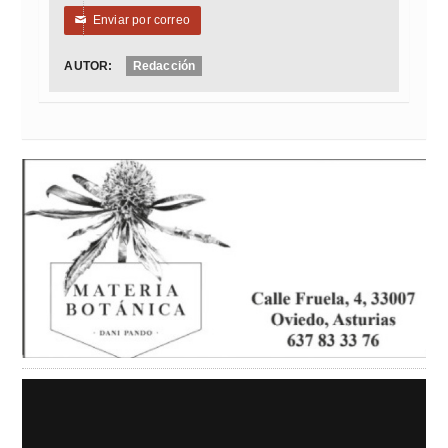
Enviar por correo
✉
AUTOR:
Redacción