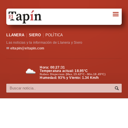
☰
Portada
LLANERA
SIERO
POLÍTICA
Sociedad
Las noticias y la información de Llanera y Siero
Política
✉
eltapin@eltapin.com
Deportes
Hora:
00:27:32
Temperatura actual:
18.95
°C
Varios
Nubes Dispersas (Max.19.42ºC - Min.18.45ºC)
Humedad: 93% y Viento: 1.34 Km/h
Cultura
Asturias
Videos
Carta al director