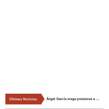
Últimas Noticias
Ángel García niega presiones a comercios y asegura que el Ayuntamiento cumple "de manera muy rigurosa" la Ley de Contratos