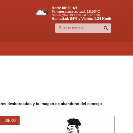
Hora:
06:30:49
Temperatura actual:
18.53
°C
Nubes (Max.19.25ºC - Min.17.9ºC)
Humedad: 84% y Viento: 1.34 Km/h
edores desbordados y la imagen de abandono del concejo
SIERO