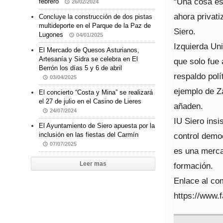
“Una cosa es 
febrero
26/02/2024
ahora privati
Concluye la construcción de dos pistas
multideporte en el Parque de la Paz de
Siero.
Lugones
04/01/2025
Izquierda Uni
El Mercado de Quesos Asturianos,
Artesanía y Sidra se celebra en El
que solo fue
Berrón los días 5 y 6 de abril
respaldo polí
03/04/2025
ejemplo de Za
El concierto “Costa y Mina” se realizará
el 27 de julio en el Casino de Lieres
añaden.
24/07/2024
IU Siero insi
El Ayuntamiento de Siero apuesta por la
control democ
inclusión en las fiestas del Carmín
07/07/2025
es una merca
Leer mas
formación.
Enlace al co
https://www