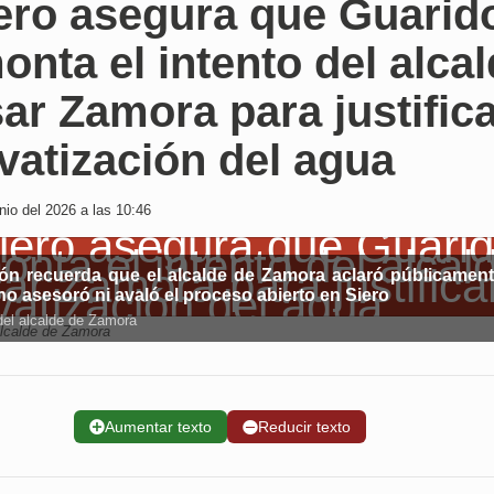
iero asegura que Guarid
nta el intento del alca
ar Zamora para justific
ivatización del agua
nio del 2026 a las 10:46
ón recuerda que el alcalde de Zamora aclaró públicamen
no asesoró ni avaló el proceso abierto en Siero
del alcalde de Zamora
alcalde de Zamora
➕
Aumentar texto
➖
Reducir texto