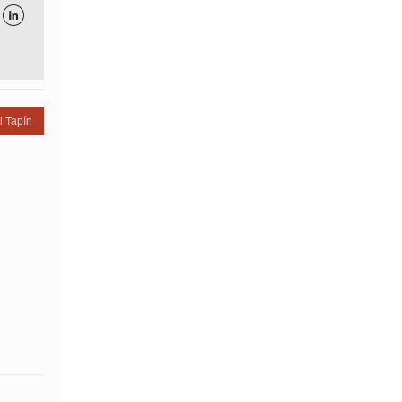

l Tapín