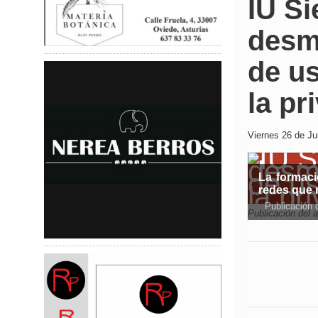
IU S
desmo
de us
la pr
Viernes 26 de Ju
La formaci
redes que 
Publicación 
Publicación del 