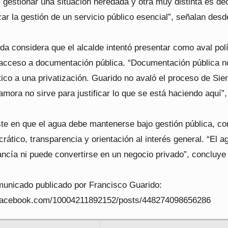
gestionar una situación heredada y otra muy distinta es dec
zar la gestión de un servicio público esencial”, señalan desd
da considera que el alcalde intentó presentar como aval polí
 acceso a documentación pública. “Documentación pública n
tico a una privatización. Guarido no avaló el proceso de Sier
mora no sirve para justificar lo que se está haciendo aquí”,
ste en que el agua debe mantenerse bajo gestión pública, co
rático, transparencia y orientación al interés general. “El a
ncía ni puede convertirse en un negocio privado”, concluye 
municado publicado por Francisco Guarido:
.facebook.com/10004211892152/posts/448274098656286