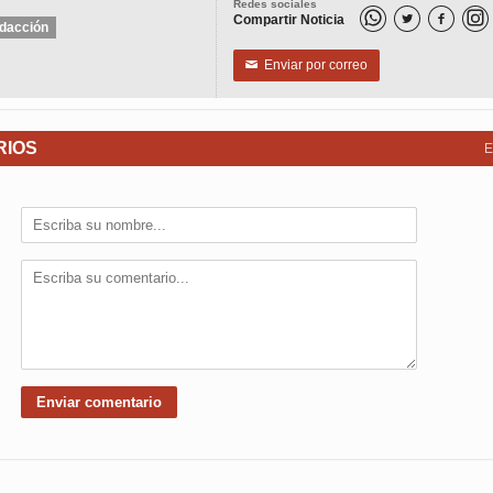
Redes sociales
Compartir Noticia


dacción
Enviar por correo
✉
RIOS
E