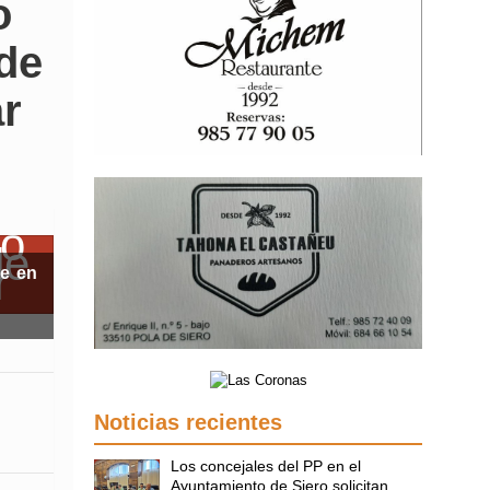
o
lde
ar
te en
Noticias recientes
Los concejales del PP en el
Ayuntamiento de Siero solicitan