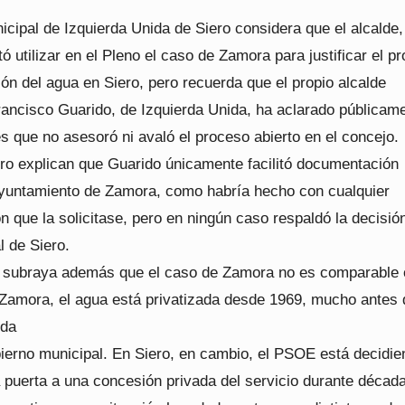
cipal de Izquierda Unida de Siero considera que el alcalde,
tó utilizar en el Pleno el caso de Zamora para justificar el p
ión del agua en Siero, pero recuerda que el propio alcalde
ancisco Guarido, de Izquierda Unida, ha aclarado públicam
s que no asesoró ni avaló el proceso abierto en el concejo.
ro explican que Guarido únicamente facilitó documentación
Ayuntamiento de Zamora, como habría hecho con cualquier
n que la solicitase, pero en ningún caso respaldó la decisió
l de Siero.
 subraya además que el caso de Zamora no es comparable 
 Zamora, el agua está privatizada desde 1969, mucho antes
ida
bierno municipal. En Siero, en cambio, el PSOE está decidi
a puerta a una concesión privada del servicio durante décad