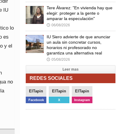
idir
Tere Álvarez: "En vivienda hay que
e IU
elegir: proteger a la gente o
amparar la especulación"
06/08/2026
🕔
tico lo
o es
IU Siero advierte de que anunciar
un aula sin concretar cursos,
o y el
horarios ni profesorado no
garantiza una alternativa real
05/08/2026
🕔
Leer mas
n
REDES SOCIALES
gua no
la
ElTapin
ElTapin
ElTapin
Facebook
X
Instagram