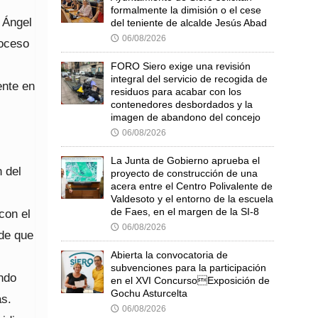
formalmente la dimisión o el cese
 Ángel
del teniente de alcalde Jesús Abad
06/08/2026
🕔
roceso
FORO Siero exige una revisión
integral del servicio de recogida de
ente en
residuos para acabar con los
contenedores desbordados y la
imagen de abandono del concejo
06/08/2026
🕔
La Junta de Gobierno aprueba el
n del
proyecto de construcción de una
acera entre el Centro Polivalente de
Valdesoto y el entorno de la escuela
de Faes, en el margen de la SI-8
con el
06/08/2026
🕔
 de que
Abierta la convocatoria de
subvenciones para la participación
endo
en el XVI ConcursoExposición de
Gochu Asturcelta
as.
06/08/2026
🕔