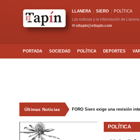
LLANERA
SIERO
POLÍTICA
Las noticias y la información de Llanera
✉
eltapin@eltapin.com
PORTADA
SOCIEDAD
POLÍTICA
DEPORTES
VA
Últimas Noticias
FORO Siero exige una revisión int
POLÍTICA