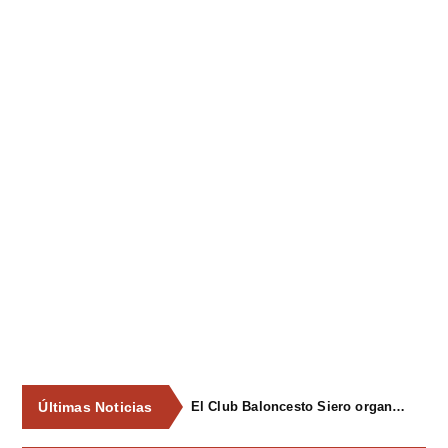
Últimas Noticias
El Club Baloncesto Siero organizará su primer campus para niños del 1 al 4 de septiembre en Pola de Siero