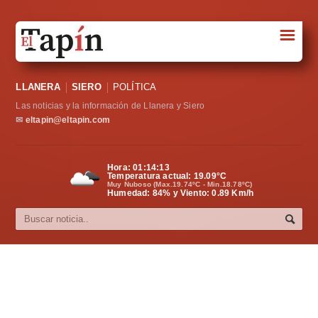
☰
Portada
LLANERA
SIERO
POLÍTICA
Sociedad
Las noticias y la información de Llanera y Siero
Política
✉
eltapin@eltapin.com
Deportes
Hora:
01:14:14
Temperatura actual:
19.09
°C
Varios
Muy Nuboso (Max.19.74ºC - Min.18.78ºC)
Humedad: 84% y Viento: 0.89 Km/h
Cultura
Asturias
Videos
Carta al director