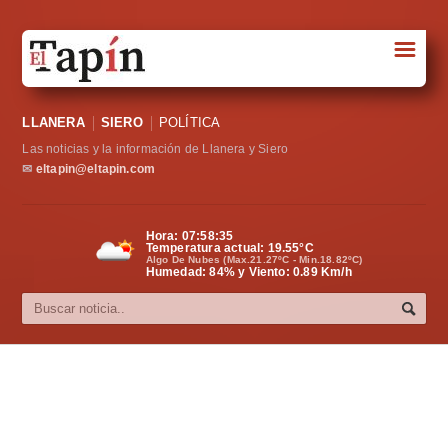
☰
Portada
LLANERA
SIERO
POLÍTICA
Sociedad
Las noticias y la información de Llanera y Siero
Política
✉
eltapin@eltapin.com
Deportes
Hora:
07:58:36
Temperatura actual:
19.55
°C
Varios
Algo De Nubes (Max.21.27ºC - Min.18.82ºC)
Humedad: 84% y Viento: 0.89 Km/h
Cultura
Asturias
Videos
Carta al director