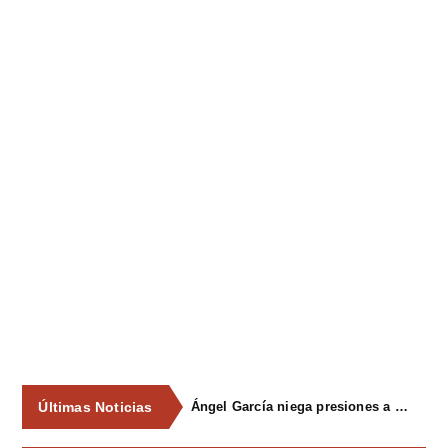
Últimas Noticias
Ángel García niega presiones a comercios y asegura que el Ayuntamiento cumple "de manera muy rigurosa" la Ley de Contratos