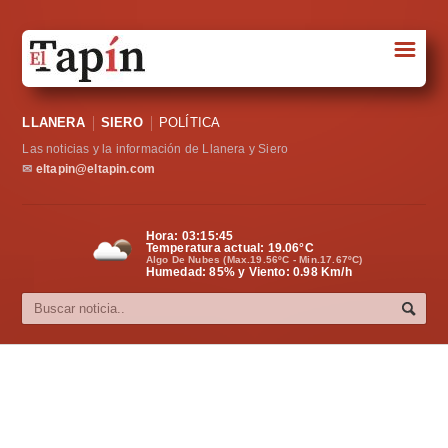
☰
Portada
LLANERA
SIERO
POLÍTICA
Sociedad
Las noticias y la información de Llanera y Siero
Política
✉
eltapin@eltapin.com
Deportes
Hora:
03:15:46
Temperatura actual:
19.06
°C
Varios
Algo De Nubes (Max.19.56ºC - Min.17.67ºC)
Humedad: 85% y Viento: 0.98 Km/h
Cultura
Asturias
Videos
Carta al director