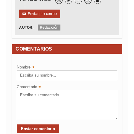



Enviar por correo
✉
AUTOR:
Redacción
COMENTARIOS
Nombre
*
Comentario
*