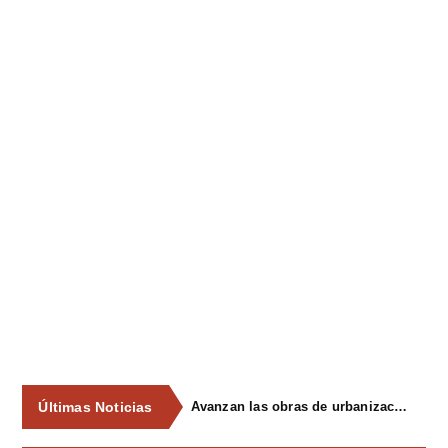
Últimas Noticias
Avanzan las obras de urbanización del parque de La Reconquista, en los terrenos del antiguo matadero de Pola de Siero