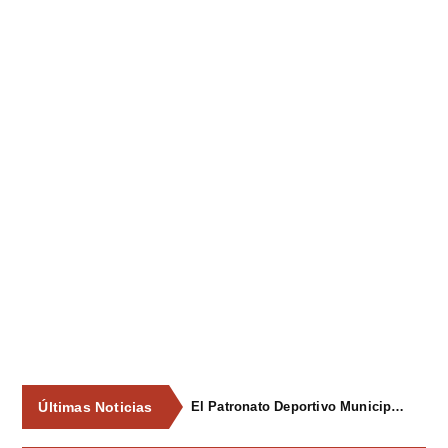
Últimas Noticias
El Patronato Deportivo Municipal renueva el equipamiento de los gimnasios municipales