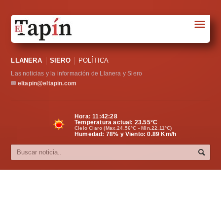
☰
Portada
LLANERA
SIERO
POLÍTICA
Sociedad
Las noticias y la información de Llanera y Siero
Política
✉
eltapin@eltapin.com
Deportes
Hora:
11:42:29
Temperatura actual:
23.55
°C
Varios
Cielo Claro (Max.24.56ºC - Min.22.11ºC)
Humedad: 78% y Viento: 0.89 Km/h
Cultura
Asturias
Videos
Carta al director