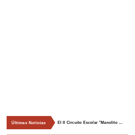
Últimas Noticias
El II Circuito Escolar "Manolito el Pegu" volvió a reunir a las jóvenes promesas del ciclismo asturiano en El Carbayu