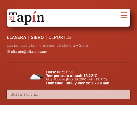
☰
Portada
LLANERA
SIERO
DEPORTES
Sociedad
Las noticias y la información de Llanera y Siero
Política
✉
eltapin@eltapin.com
Deportes
Hora:
06:13:52
Temperatura actual:
18.22
°C
Varios
Muy Nuboso (Max.19.25ºC - Min.16.9ºC)
Humedad: 88% y Viento: 1.79 Km/h
Cultura
Asturias
Videos
Carta al director