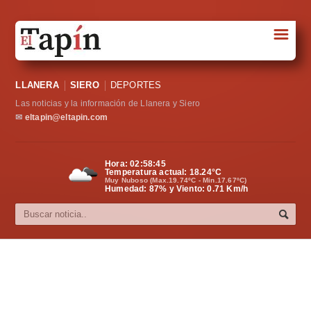
☰
Portada
LLANERA
SIERO
DEPORTES
Sociedad
Las noticias y la información de Llanera y Siero
Política
✉
eltapin@eltapin.com
Deportes
Hora:
02:58:45
Temperatura actual:
18.24
°C
Varios
Muy Nuboso (Max.19.74ºC - Min.17.67ºC)
Humedad: 87% y Viento: 0.71 Km/h
Cultura
Asturias
Videos
Carta al director