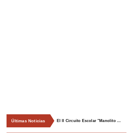
Últimas Noticias
El II Circuito Escolar "Manolito el Pegu" volvió a reunir a las jóvenes promesas del ciclismo asturiano en El Carbayu