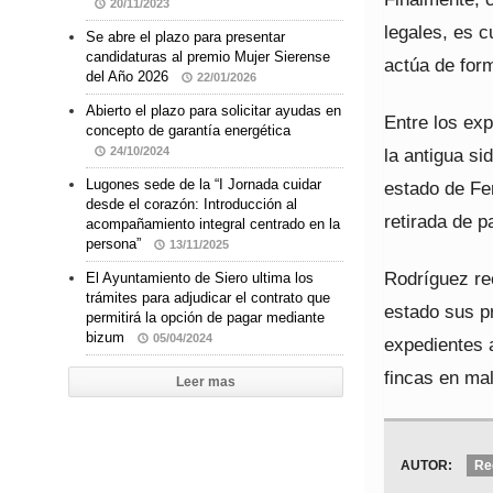
20/11/2023
legales, es c
Se abre el plazo para presentar
candidaturas al premio Mujer Sierense
actúa de form
del Año 2026
22/01/2026
Abierto el plazo para solicitar ayudas en
Entre los exp
concepto de garantía energética
la antigua si
24/10/2024
Lugones sede de la “I Jornada cuidar
estado de Fer
desde el corazón: Introducción al
retirada de p
acompañamiento integral centrado en la
persona”
13/11/2025
Rodríguez rec
El Ayuntamiento de Siero ultima los
trámites para adjudicar el contrato que
estado sus p
permitirá la opción de pagar mediante
bizum
05/04/2024
expedientes a
fincas en ma
Leer mas
AUTOR:
Re