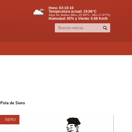
Hora:
03:10:11
Temperatura actual:
19.06
°C
Algo De Nubes (Max.19.56ºC - Min.17.67ºC)
Humedad: 85% y Viento: 0.98 Km/h
 Pola de Siero
SIERO