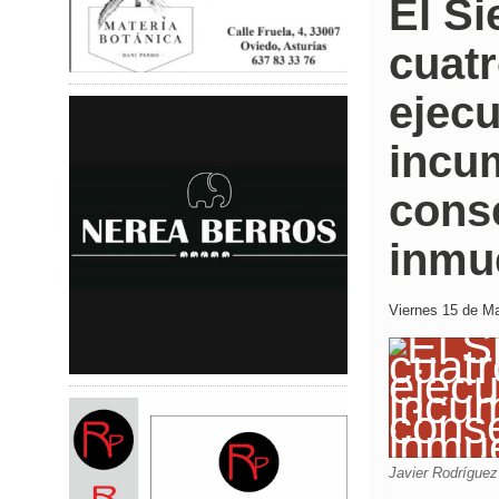
El Si
cuat
ejecu
incu
conse
inmu
Viernes 15 de Ma
Javier Rodríguez