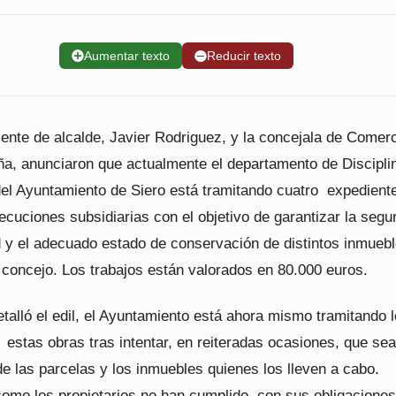
➕
Aumentar texto
➖
Reducir texto
iente de alcalde, Javier Rodriguez, y la concejala de Comerc
uña, anunciaron que actualmente el departamento de Discipli
del Ayuntamiento de Siero está tramitando cuatro expedient
ecuciones subsidiarias con el objetivo de garantizar la segu
d y el adecuado estado de conservación de distintos inmueb
 concejo. Los trabajos están valorados en 80.000 euros.
talló el edil, el Ayuntamiento está ahora mismo tramitando 
estas obras tras intentar, en reiteradas ocasiones, que sea
de las parcelas y los inmuebles quienes los lleven a cabo.
como los propietarios no han cumplido con sus obligaciones