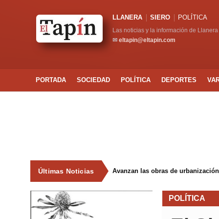
LLANERA
SIERO
POLÍTICA
Las noticias y la información de Llanera
✉
eltapin@eltapin.com
PORTADA
SOCIEDAD
POLÍTICA
DEPORTES
VA
Últimas Noticias
Avanzan las obras de urbanización
POLÍTICA