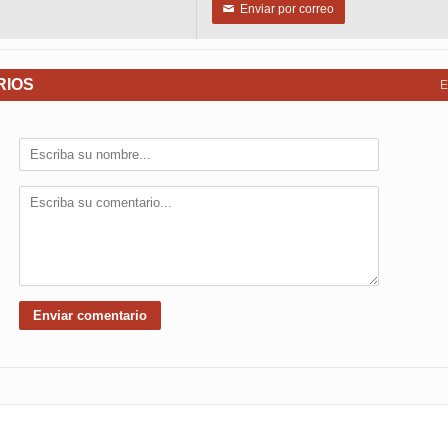
Enviar por correo
✉
RIOS
E