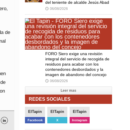
del teniente de alcalde Jesús Abad
ero,
06/08/2026
🕔
da de
mal
FORO Siero exige una revisión
integral del servicio de recogida de
residuos para acabar con los
contenedores desbordados y la
uen
imagen de abandono del concejo
06/08/2026
 de
🕔
con
Leer mas
REDES SOCIALES
ElTapin
ElTapin
ElTapin
Facebook
X
Instagram
