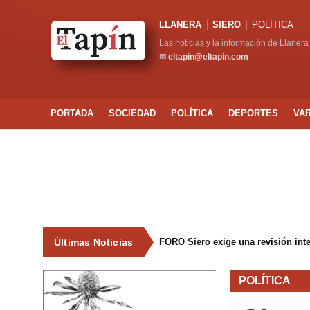
LLANERA
SIERO
POLÍTICA
Las noticias y la información de Llanera
✉
eltapin@eltapin.com
PORTADA
SOCIEDAD
POLÍTICA
DEPORTES
VA
Últimas Noticias
FORO Siero exige una revisión int
POLÍTICA