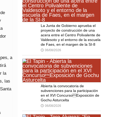
 de
y
La Junta de Gobierno aprueba el
ya
proyecto de construcción de una
acera entre el Centro Polivalente de
dor
Valdesoto y el entorno de la escuela
de Faes, en el margen de la SI-8
06/08/2026
🕔
mpes, a
tirá
r la
s, las
Abierta la convocatoria de
 Santa
subvenciones para la participación
en el XVI ConcursoExposición de
Gochu Asturcelta
06/08/2026
🕔
a