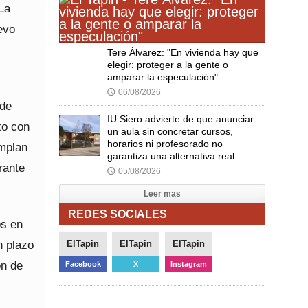
 La
evo
Tere Álvarez: "En vivienda hay que
elegir: proteger a la gente o
amparar la especulación"
06/08/2026
🕔
 de
IU Siero advierte de que anunciar
to con
un aula sin concretar cursos,
horarios ni profesorado no
emplan
garantiza una alternativa real
rante
05/08/2026
🕔
Leer mas
REDES SOCIALES
os en
n plazo
ElTapin
ElTapin
ElTapin
ón de
Facebook
X
Instagram