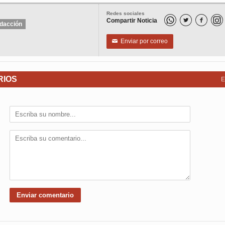
Redes sociales
Compartir Noticia


dacción
Enviar por correo
✉
RIOS
E