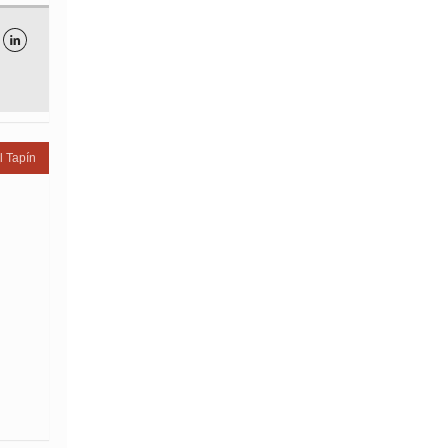

l Tapín