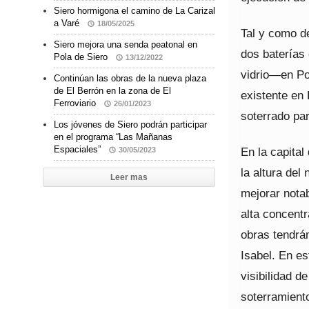
Siero hormigona el camino de La Carizal
a Varé
18/05/2025
Tal y como de
Siero mejora una senda peatonal en
dos baterías
Pola de Siero
13/12/2022
vidrio—en Po
Continúan las obras de la nueva plaza
de El Berrón en la zona de El
existente en
Ferroviario
26/01/2023
soterrado par
Los jóvenes de Siero podrán participar
en el programa “Las Mañanas
Espaciales”
En la capital
30/05/2023
la altura del
Leer mas
mejorar notab
alta concentr
obras tendrán
Isabel. En es
visibilidad d
soterramient