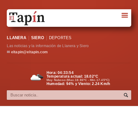
☰
Portada
LLANERA
SIERO
DEPORTES
Sociedad
Las noticias y la información de Llanera y Siero
Política
✉
eltapin@eltapin.com
Deportes
Hora:
04:33:55
Temperatura actual:
18.02
°C
Varios
Muy Nuboso (Max.18.86ºC - Min.17.45ºC)
Humedad: 94% y Viento: 2.24 Km/h
Cultura
Asturias
Videos
Carta al director