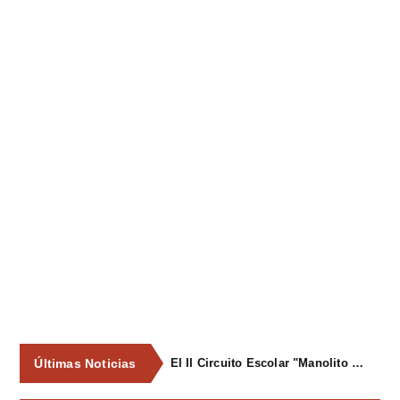
Últimas Noticias
El II Circuito Escolar "Manolito el Pegu" volvió a reunir a las jóvenes promesas del ciclismo asturiano en El Carbayu