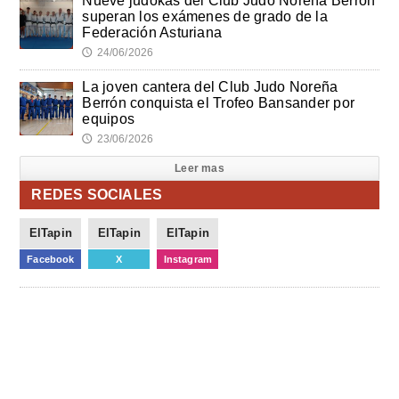
Nueve judokas del Club Judo Noreña Berrón
superan los exámenes de grado de la
Federación Asturiana
24/06/2026
🕔
La joven cantera del Club Judo Noreña
Berrón conquista el Trofeo Bansander por
equipos
23/06/2026
🕔
Leer mas
REDES SOCIALES
ElTapin
ElTapin
ElTapin
Facebook
X
Instagram