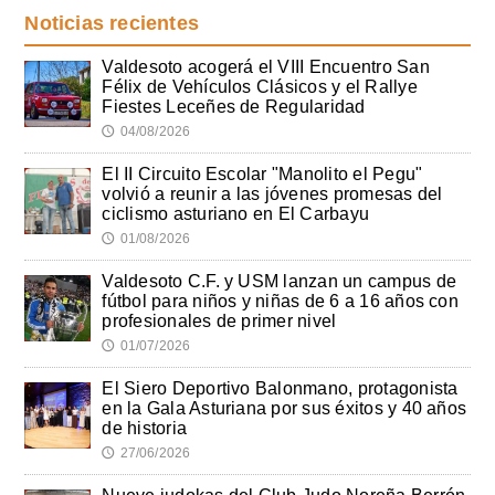
Noticias recientes
Valdesoto acogerá el VIII Encuentro San
Félix de Vehículos Clásicos y el Rallye
Fiestes Leceñes de Regularidad
04/08/2026
🕔
El II Circuito Escolar "Manolito el Pegu"
volvió a reunir a las jóvenes promesas del
ciclismo asturiano en El Carbayu
01/08/2026
🕔
Valdesoto C.F. y USM lanzan un campus de
fútbol para niños y niñas de 6 a 16 años con
profesionales de primer nivel
01/07/2026
🕔
El Siero Deportivo Balonmano, protagonista
en la Gala Asturiana por sus éxitos y 40 años
de historia
27/06/2026
🕔