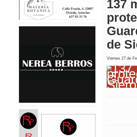
137 
prote
Guard
de S
Viernes 27 de Fe