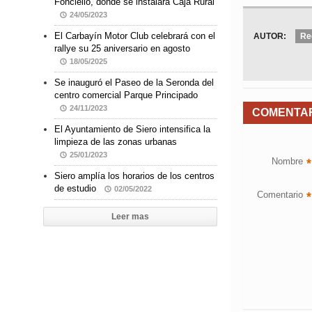
Fonciello, donde se instalará Caja Rural
24/05/2023
El Carbayín Motor Club celebrará con el
AUTOR:
Re
rallye su 25 aniversario en agosto
18/05/2025
Se inauguró el Paseo de la Seronda del
centro comercial Parque Principado
24/11/2023
COMENTA
El Ayuntamiento de Siero intensifica la
limpieza de las zonas urbanas
25/01/2023
Nombre
*
Siero amplía los horarios de los centros
de estudio
02/05/2022
Comentario
*
Leer mas