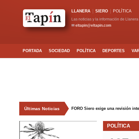
LLANERA
SIERO
POLÍTICA
Las noticias y la información de Llanera
✉
eltapin@eltapin.com
PORTADA
SOCIEDAD
POLÍTICA
DEPORTES
VA
Últimas Noticias
FORO Siero exige una revisión int
POLÍTICA