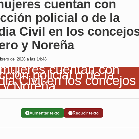
mujeres cuentan con
cción policial o de la
ia Civil en los concejo
iero y Noreña
brero del 2026 a las 14:48
➕
Aumentar texto
➖
Reducir texto