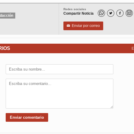
Redes sociales
Compartir Noticia


dacción
Enviar por correo
✉
RIOS
E