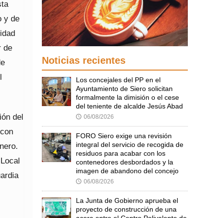
sta
o y de
ridad
r de
Noticias recientes
de
l
Los concejales del PP en el
Ayuntamiento de Siero solicitan
formalmente la dimisión o el cese
del teniente de alcalde Jesús Abad
ión del
06/08/2026
🕔
 con
FORO Siero exige una revisión
integral del servicio de recogida de
nero.
residuos para acabar con los
 Local
contenedores desbordados y la
imagen de abandono del concejo
uardia
06/08/2026
🕔
La Junta de Gobierno aprueba el
proyecto de construcción de una
acera entre el Centro Polivalente de