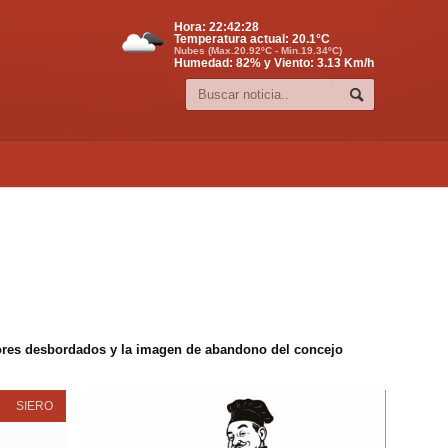
Hora:
22:42:29
Temperatura actual:
20.1
°C
Nubes (Max.20.92ºC - Min.19.34ºC)
Humedad: 82% y Viento: 3.13 Km/h
edores desbordados y la imagen de abandono del concejo
SIERO