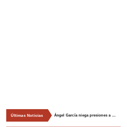
Últimas Noticias
Ángel García niega presiones a comercios y asegura que el Ayuntamiento cumple "de manera muy rigurosa" la Ley de Contratos