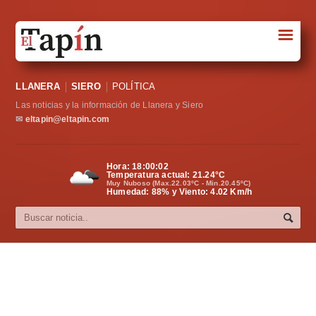
☰
Portada
LLANERA
SIERO
POLÍTICA
Sociedad
Las noticias y la información de Llanera y Siero
Política
✉
eltapin@eltapin.com
Deportes
Hora:
18:00:03
Temperatura actual:
21.24
°C
Varios
Muy Nuboso (Max.22.03ºC - Min.20.45ºC)
Humedad: 88% y Viento: 4.02 Km/h
Cultura
Asturias
Videos
Carta al director