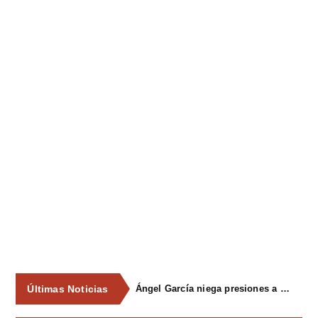
Últimas Noticias
Ángel García niega presiones a comercios y asegura que el Ayuntamiento cumple "de manera muy rigurosa" la Ley de Contratos