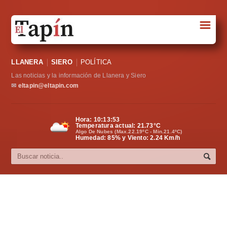
☰
Portada
LLANERA
SIERO
POLÍTICA
Sociedad
Las noticias y la información de Llanera y Siero
Política
✉
eltapin@eltapin.com
Deportes
Hora:
10:13:54
Temperatura actual:
21.73
°C
Varios
Algo De Nubes (Max.22.19ºC - Min.21.4ºC)
Humedad: 85% y Viento: 2.24 Km/h
Cultura
Asturias
Videos
Carta al director