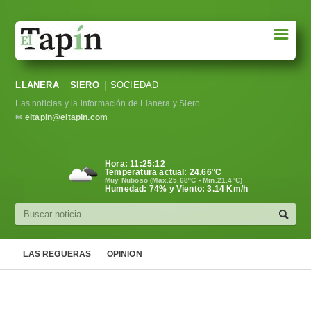
☰
Portada
LLANERA
SIERO
SOCIEDAD
Sociedad
Las noticias y la información de Llanera y Siero
Política
✉
eltapin@eltapin.com
Deportes
Hora:
11:25:13
Temperatura actual:
24.66
°C
Varios
Muy Nuboso (Max.25.68ºC - Min.21.4ºC)
Humedad: 74% y Viento: 3.14 Km/h
Cultura
Asturias
LAS REGUERAS
OPINION
Videos
Carta al director