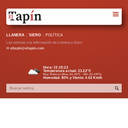
☰
Portada
LLANERA
SIERO
POLÍTICA
Sociedad
Las noticias y la información de Llanera y Siero
Política
✉
eltapin@eltapin.com
Deportes
Hora:
15:15:23
Temperatura actual:
23.22
°C
Varios
Muy Nuboso (Max.24.42ºC - Min.22.38ºC)
Humedad: 80% y Viento: 4.02 Km/h
Cultura
Asturias
Videos
Carta al director