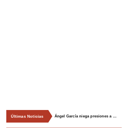
Últimas Noticias
Ángel García niega presiones a comercios y asegura que el Ayuntamiento cumple "de manera muy rigurosa" la Ley de Contratos