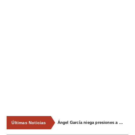
Últimas Noticias
Ángel García niega presiones a comercios y asegura que el Ayuntamiento cumple "de manera muy rigurosa" la Ley de Contratos