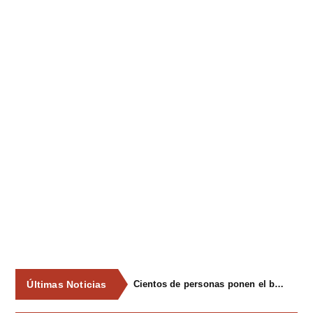
Últimas Noticias
Cientos de personas ponen el broche final a las fiestas de La Salud de Lieres con la tradicional merienda