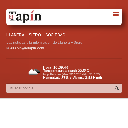
☰
Portada
LLANERA
SIERO
SOCIEDAD
Sociedad
Las noticias y la información de Llanera y Siero
Política
✉
eltapin@eltapin.com
Deportes
Hora:
16:39:47
Temperatura actual:
22.5
°C
Varios
Muy Nuboso (Max.22.94ºC - Min.21.4ºC)
Humedad: 87% y Viento: 3.58 Km/h
Cultura
Asturias
Videos
Carta al director