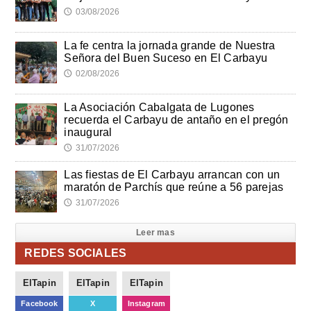
03/08/2026
🕔
La fe centra la jornada grande de Nuestra
Señora del Buen Suceso en El Carbayu
02/08/2026
🕔
La Asociación Cabalgata de Lugones
recuerda el Carbayu de antaño en el pregón
inaugural
31/07/2026
🕔
Las fiestas de El Carbayu arrancan con un
maratón de Parchís que reúne a 56 parejas
31/07/2026
🕔
Leer mas
REDES SOCIALES
ElTapin
ElTapin
ElTapin
Facebook
X
Instagram