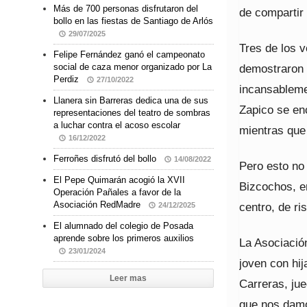
Más de 700 personas disfrutaron del
de compartir 
bollo en las fiestas de Santiago de Arlós
29/07/2025
Tres de los v
Felipe Fernández ganó el campeonato
demostraron 
social de caza menor organizado por La
Perdiz
27/10/2022
incansableme
Llanera sin Barreras dedica una de sus
Zapico se enc
representaciones del teatro de sombras
a luchar contra el acoso escolar
mientras que 
16/12/2022
Ferroñes disfrutó del bollo
14/08/2022
Pero esto no
El Pepe Quimarán acogió la XVII
Bizcochos, e
Operación Pañales a favor de la
Asociación RedMadre
centro, de ri
24/12/2025
El alumnado del colegio de Posada
aprende sobre los primeros auxilios
La Asociació
23/01/2024
joven con hij
Leer mas
Carreras, ju
que nos damo