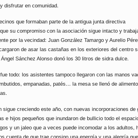
y disfrutar en comunidad.
ecinos que formaban parte de la antigua junta directiva
que su compromiso con la asociación sigue intacto y trabaj
nte por la vecindad: Juan González Tamargo y Aurelio Pér
argaron de asar las castañas en los exteriores del centro s
Ángel Sánchez Alonso donó los 30 litros de sidra dulce.
 fue todo: los asistentes tampoco llegaron con las manos va
mbutidos, empanadas, patés… la mesa se llenó de alimento
sas.
n sigue creciendo este año, con nuevas incorporaciones de 
as e hijos pequeños que inundaron de bullicio todo el espaci
egos y un jaleo que a veces puede incomodar a los adultos, 
s cuenta de que trae consigo una energía y una alegría qu