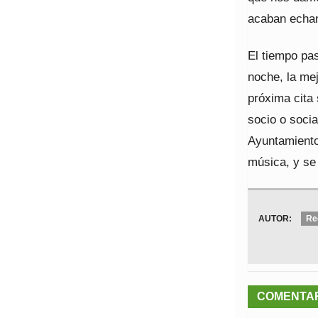
acaban echa
El tiempo pas
noche, la me
próxima cita 
socio o socia
Ayuntamiento
música, y se
AUTOR:
Re
COMENTA