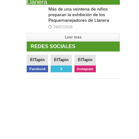
Más de una veintena de niños
preparan la exhibición de los
Pequemanejadores de Llanera
29/07/2026
🕔
Leer mas
REDES SOCIALES
ElTapin
ElTapin
ElTapin
Facebook
X
Instagram