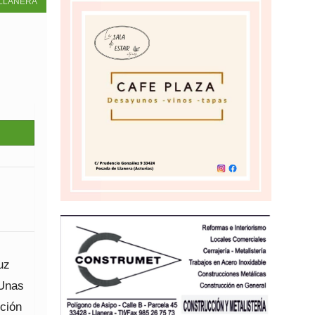
LLANERA
uz
 Unas
ición