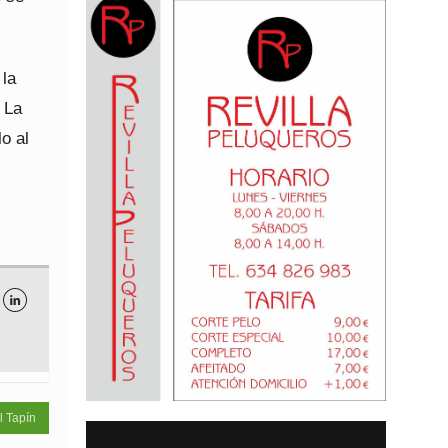
 la
 La
lo al

l Tapín