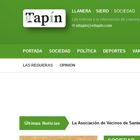
LLANERA
SIERO
SOCIEDAD
Las noticias y la información de Llanera
✉
eltapin@eltapin.com
PORTADA
SOCIEDAD
POLÍTICA
DEPORTES
VA
LAS REGUERAS
OPINION
Últimas Noticias
La Asociación de Vecinos de Sant