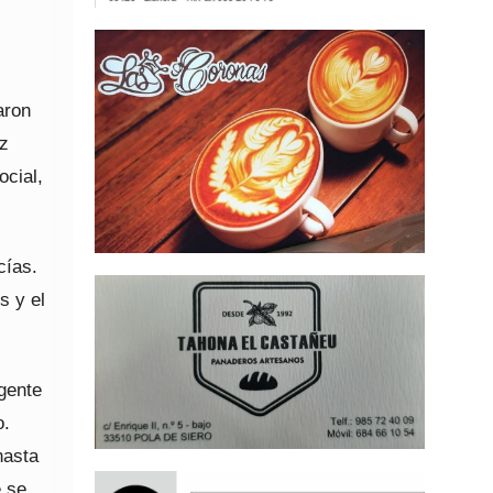
aron
ez
ocial,
cías.
s y el
gente
o.
hasta
e se