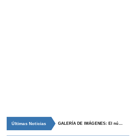
Últimas Noticias
GALERÍA DE IMÁGENES: El núcleo de población de época romana con continuidad