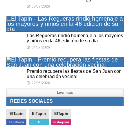
05/07/2026
🕔
Las Regueras rindió homenaje a los mayores
y niños en la 46 edición de su día
04/07/2026
🕔
Premió recupera las fiestas de San Juan con
una celebración vecinal
22/06/2026
🕔
Leer mas
REDES SOCIALES
ElTapin
ElTapin
ElTapin
Facebook
X
Instagram