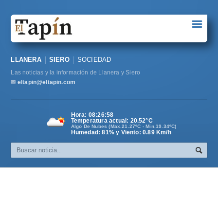
☰
Portada
LLANERA
SIERO
SOCIEDAD
Sociedad
Las noticias y la información de Llanera y Siero
Política
✉
eltapin@eltapin.com
Deportes
Hora:
08:26:59
Temperatura actual:
20.52
°C
Varios
Algo De Nubes (Max.21.27ºC - Min.19.34ºC)
Humedad: 81% y Viento: 0.89 Km/h
Cultura
Asturias
Videos
Carta al director