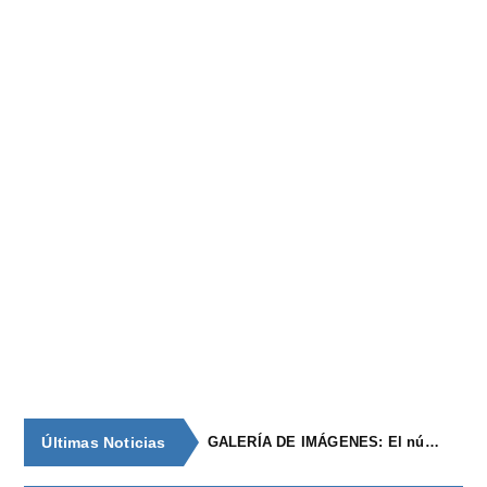
Últimas Noticias
GALERÍA DE IMÁGENES: El núcleo de población de época romana con continuidad