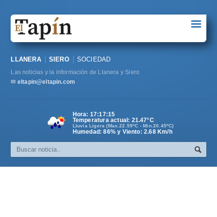
☰
Portada
LLANERA
SIERO
SOCIEDAD
Sociedad
Las noticias y la información de Llanera y Siero
Política
✉
eltapin@eltapin.com
Deportes
Hora:
17:17:15
Temperatura actual:
21.47
°C
Varios
Lluvia Ligera (Max.22.59ºC - Min.20.45ºC)
Humedad: 86% y Viento: 2.68 Km/h
Cultura
Asturias
Videos
Carta al director