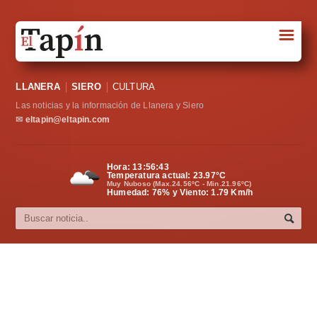
☰
Portada
LLANERA
SIERO
CULTURA
Sociedad
Las noticias y la información de Llanera y Siero
Política
✉
eltapin@eltapin.com
Deportes
Hora:
13:56:43
Temperatura actual:
23.97
°C
Varios
Muy Nuboso (Max.24.56ºC - Min.21.96ºC)
Humedad: 76% y Viento: 1.79 Km/h
Cultura
Asturias
Videos
Carta al director