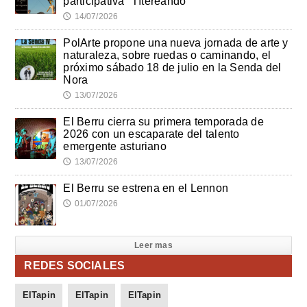
participativa "Títereando"
14/07/2026
🕔
PolArte propone una nueva jornada de arte y
naturaleza, sobre ruedas o caminando, el
próximo sábado 18 de julio en la Senda del
Nora
13/07/2026
🕔
El Berru cierra su primera temporada de
2026 con un escaparate del talento
emergente asturiano
13/07/2026
🕔
El Berru se estrena en el Lennon
01/07/2026
🕔
Leer mas
REDES SOCIALES
ElTapin
ElTapin
ElTapin