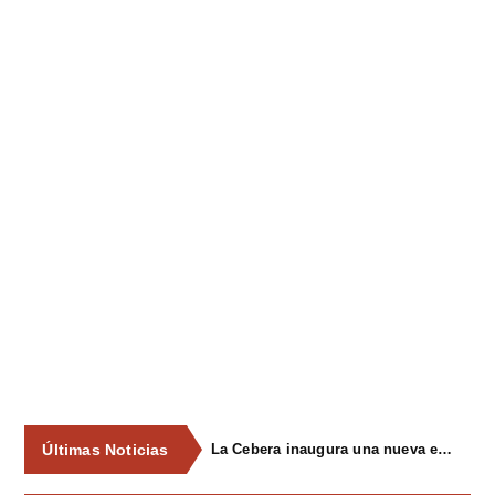
Últimas Noticias
La Cebera inaugura una nueva edición de su ciclo cultural con propuestas para todos los públicos