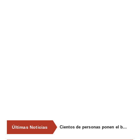
Últimas Noticias
Cientos de personas ponen el broche final a las fiestas de La Salud de Lieres con la tradicional merienda