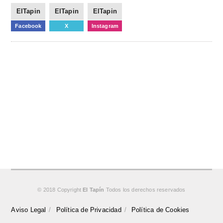
ElTapin
ElTapin
ElTapin
Facebook
X
Instagram
© 2018 Copyright
El Tapín
Todos los derechos reservados
Aviso Legal
Política de Privacidad
Política de Cookies