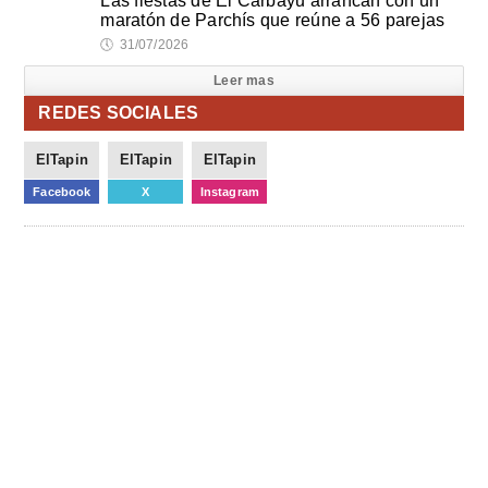
Las fiestas de El Carbayu arrancan con un
maratón de Parchís que reúne a 56 parejas
🕔
31/07/2026
Leer mas
REDES SOCIALES
ElTapin
ElTapin
ElTapin
Facebook
X
Instagram