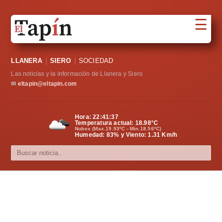
☰
Portada
LLANERA
SIERO
SOCIEDAD
Sociedad
Las noticias y la información de Llanera y Siero
Política
✉
eltapin@eltapin.com
Deportes
Hora:
22:41:38
Temperatura actual:
18.98
°C
Varios
Nubes (Max.19.93ºC - Min.18.56ºC)
Humedad: 83% y Viento: 1.31 Km/h
Cultura
Asturias
Videos
Carta al director