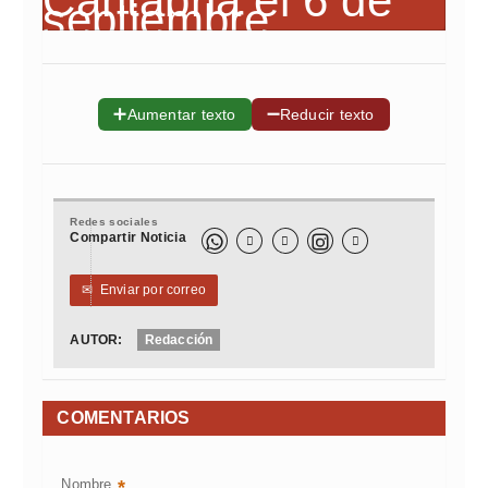
➕
➖
Aumentar texto
Reducir texto
Redes sociales
Compartir Noticia



✉
Enviar por correo
AUTOR:
Redacción
COMENTARIOS
Nombre
*