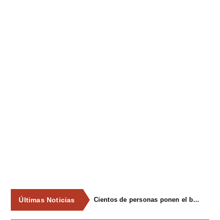
Últimas Noticias
Cientos de personas ponen el broche final a las fiestas de La Salud de Lieres con la tradicional merienda