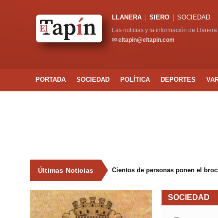
LLANERA
SIERO
SOCIEDAD
Las noticias y la información de Llanera
✉
eltapin@eltapin.com
PORTADA
SOCIEDAD
POLÍTICA
DEPORTES
VA
Últimas Noticias
Cientos de personas ponen el broche
SOCIEDAD