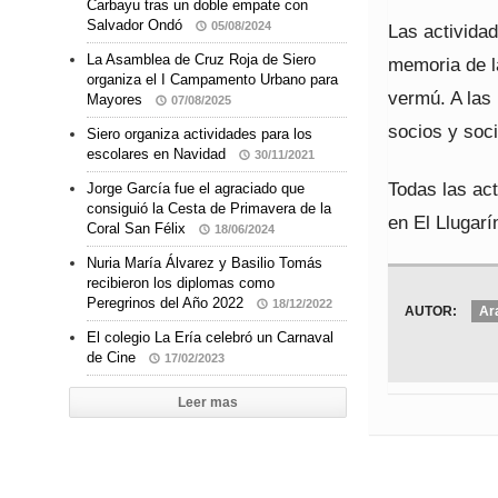
Carbayu tras un doble empate con
Salvador Ondó
05/08/2024
Las activida
La Asamblea de Cruz Roja de Siero
memoria de la
organiza el I Campamento Urbano para
vermú. A las 
Mayores
07/08/2025
socios y soci
Siero organiza actividades para los
escolares en Navidad
30/11/2021
Todas las act
Jorge García fue el agraciado que
consiguió la Cesta de Primavera de la
en El Llugarí
Coral San Félix
18/06/2024
Nuria María Álvarez y Basilio Tomás
recibieron los diplomas como
Peregrinos del Año 2022
18/12/2022
AUTOR:
Ar
El colegio La Ería celebró un Carnaval
de Cine
17/02/2023
Leer mas