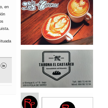
o, en
ión
os
uista.
situada
