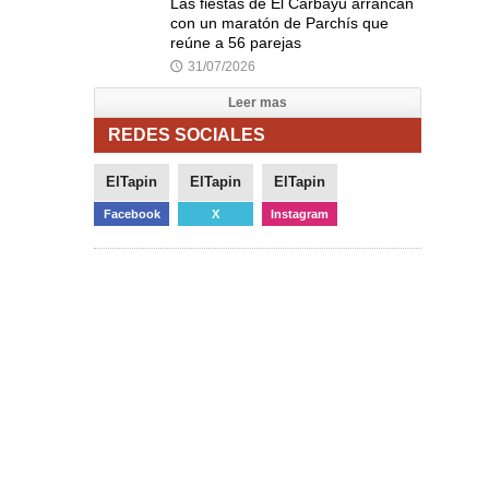
Las fiestas de El Carbayu arrancan
con un maratón de Parchís que
reúne a 56 parejas
31/07/2026
🕔
Leer mas
REDES SOCIALES
ElTapin
ElTapin
ElTapin
Facebook
X
Instagram