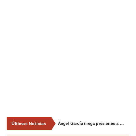
Últimas Noticias
Ángel García niega presiones a comercios y asegura que el Ayuntamiento cumple "de manera muy rigurosa" la Ley de Contratos