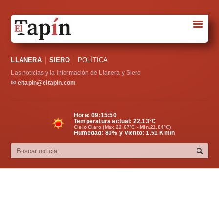
☰
Portada
LLANERA
SIERO
POLÍTICA
Sociedad
Las noticias y la información de Llanera y Siero
Política
✉
eltapin@eltapin.com
Deportes
Hora:
09:15:51
Temperatura actual:
22.13
°C
Varios
Cielo Claro (Max.22.67ºC - Min.21.04ºC)
Humedad: 80% y Viento: 1.51 Km/h
Cultura
Asturias
Videos
Carta al director