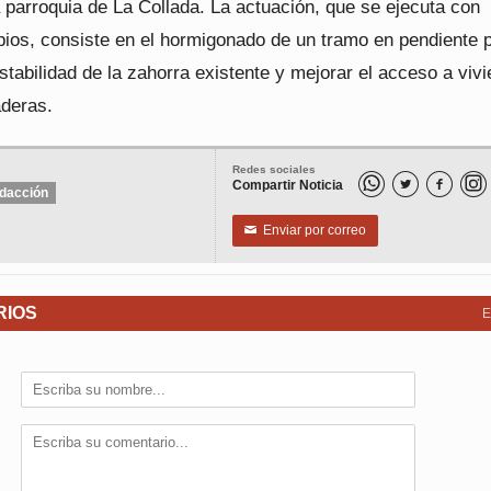
a parroquia de La Collada. La actuación, que se ejecuta con
pios, consiste en el hormigonado de un tramo en pendiente 
stabilidad de la zahorra existente y mejorar el acceso a viv
aderas.
Redes sociales
Compartir Noticia


dacción
Enviar por correo
✉
RIOS
E