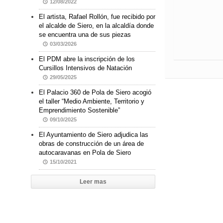
12/08/2022
El artista, Rafael Rollón, fue recibido por
el alcalde de Siero, en la alcaldía donde
se encuentra una de sus piezas
03/03/2026
El PDM abre la inscripción de los
Cursillos Intensivos de Natación
29/05/2025
El Palacio 360 de Pola de Siero acogió
el taller “Medio Ambiente, Territorio y
Emprendimiento Sostenible”
09/10/2025
El Ayuntamiento de Siero adjudica las
obras de construcción de un área de
autocaravanas en Pola de Siero
15/10/2021
Leer mas