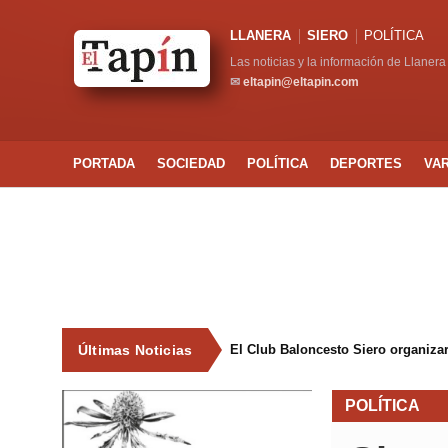
LLANERA
SIERO
POLÍTICA
Las noticias y la información de Llanera
✉
eltapin@eltapin.com
PORTADA
SOCIEDAD
POLÍTICA
DEPORTES
VA
Últimas Noticias
El Club Baloncesto Siero organizar
POLÍTICA