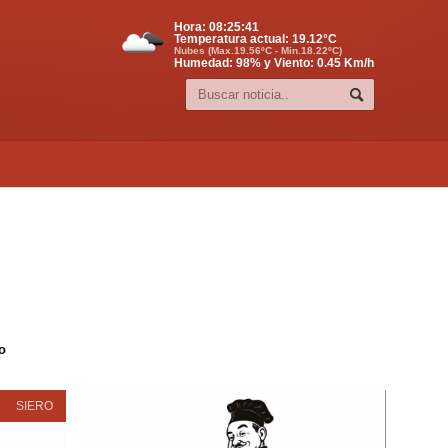
Hora:
08:25:41
Temperatura actual:
19.12
°C
Nubes (Max.19.56ºC - Min.18.22ºC)
Humedad: 98% y Viento: 0.45 Km/h
o
SIERO