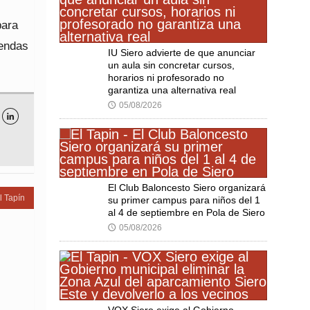
para
iendas
IU Siero advierte de que anunciar
un aula sin concretar cursos,
horarios ni profesorado no
garantiza una alternativa real
05/08/2026
🕔

El Club Baloncesto Siero organizará
l Tapín
su primer campus para niños del 1
al 4 de septiembre en Pola de Siero
05/08/2026
🕔