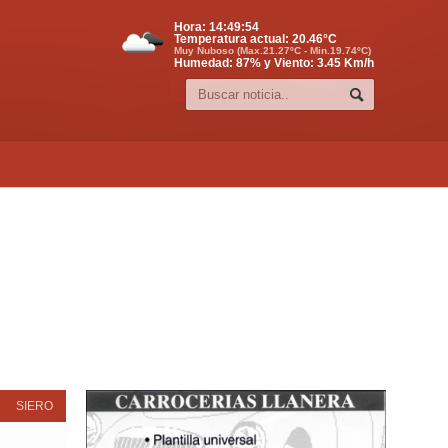
Hora:
14:49:55
Temperatura actual:
20.46
°C
Muy Nuboso (Max.21.27ºC - Min.19.74ºC)
Humedad: 87% y Viento: 3.45 Km/h
s de enseres
SIERO