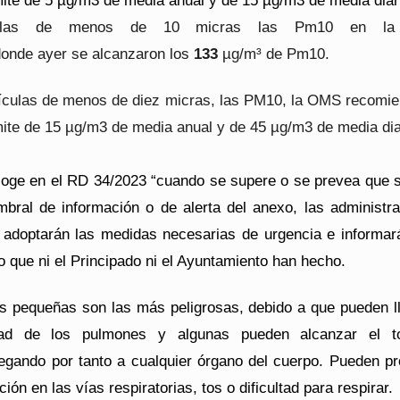
ímite de 5 µg/m3 de media anual y de 15 µg/m3 de media diar
culas de menos de 10 micras las Pm10 en la
onde ayer se alcanzaron los
133
µg/m³ de Pm10.
tículas de menos de diez micras, las PM10,
la OMS recomie
mite de 15 µg/m3
de media anual y de 45 µg/m3 de media dia
oge en el RD 34/2023 “cuando se supere o se prevea que 
mbral de información o de alerta del anexo, las administr
adoptarán las medidas necesarias de urgencia e informar
o que ni el Principado ni el Ayuntamiento han hecho.
as pequeñas son las más peligrosas, debido a que pueden l
dad de los pulmones y algunas pueden alcanzar el to
legando por tanto a cualquier órgano del cuerpo. Pueden p
ción en las vías respiratorias, tos o dificultad para respirar.