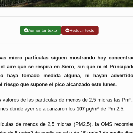
➕
Aumentar texto
➖
Reducir texto
sas micro partículas siguen mostrando hoy concentra
el aire que se respira en Siero, sin que ni el Principad
to haya tomado medida alguna, ni hayan advertid
l riesgo que supone el pico alcanzado este lunes.
 valores de l
as partículas de menos de
2,5
micras las Pm
²
nes donde ayer se alcanzaron los
1
07
µg/m³ de Pm
2,5
.
rtículas de menos de 2,5 micras (PM2,5), la OMS recomie