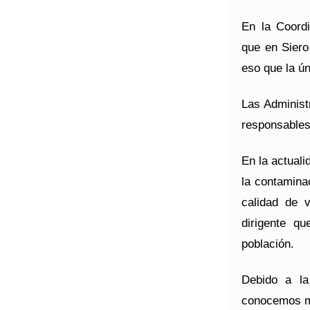
En la Coord
que en Siero
eso que la ú
Las Administ
responsables
En la actual
la contaminac
calidad de 
dirigente q
población.
Debido a la
conocemos me