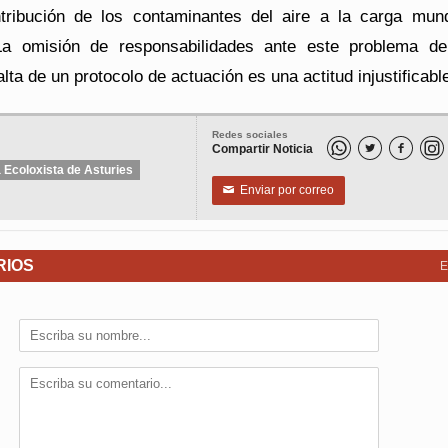
tribución de los contaminantes del aire a la carga mund
 La omisión de responsabilidades ante este problema de
falta de un protocolo de actuación es una actitud injustificabl
Redes sociales
Compartir Noticia


 Ecoloxista de Asturies
Enviar por correo
✉
RIOS
E