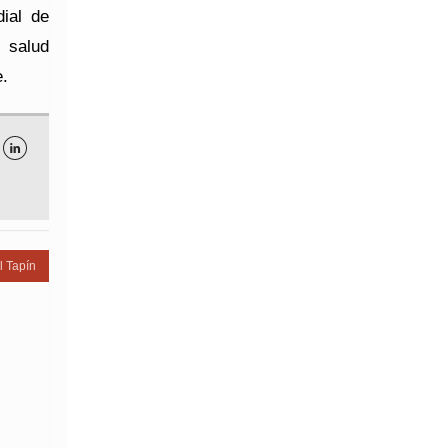
ial de
 salud
e.

l Tapín