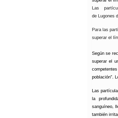
superar el l
L
as partí
de Lugones d
Para
las par
superar el lí
Según se rec
superar el u
competentes 
población”. L
Las partícul
la profundi
sanguíneo, l
también irrita