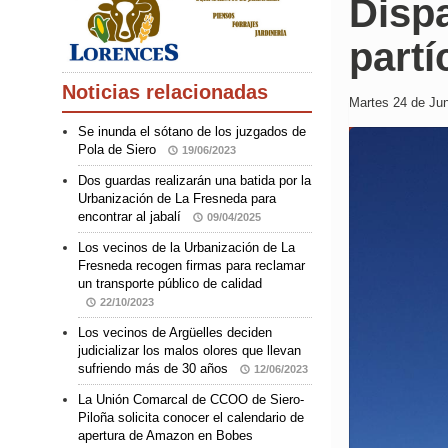
Disp
partí
Noticias relacionadas
Martes 24 de Jun
Se inunda el sótano de los juzgados de
Pola de Siero
19/06/2023
Dos guardas realizarán una batida por la
Urbanización de La Fresneda para
encontrar al jabalí
09/04/2025
Los vecinos de la Urbanización de La
Fresneda recogen firmas para reclamar
un transporte público de calidad
22/10/2023
Los vecinos de Argüelles deciden
judicializar los malos olores que llevan
sufriendo más de 30 años
12/06/2023
La Unión Comarcal de CCOO de Siero-
Piloña solicita conocer el calendario de
apertura de Amazon en Bobes