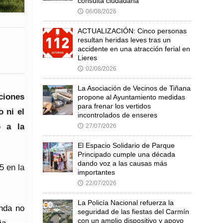
consulta ciudadana
06/08/2026
🕔
ACTUALIZACIÓN: Cinco personas
resultan heridas leves tras un
accidente en una atracción ferial en
Lieres
02/08/2026
🕔
La Asociación de Vecinos de Tiñana
ciones
propone al Ayuntamiento medidas
para frenar los vertidos
o ni el
incontrolados de enseres
o a la
27/07/2026
🕔
El Espacio Solidario de Parque
Principado cumple una década
dando voz a las causas más
,5
en la
importantes
22/07/2026
🕔
La Policía Nacional refuerza la
nda no
seguridad de las fiestas del Carmín
con un amplio dispositivo y apoyo