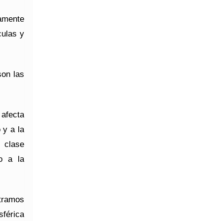
amente
culas y
son las
 afecta
 y a la
 clase
o a la
tramos
sférica