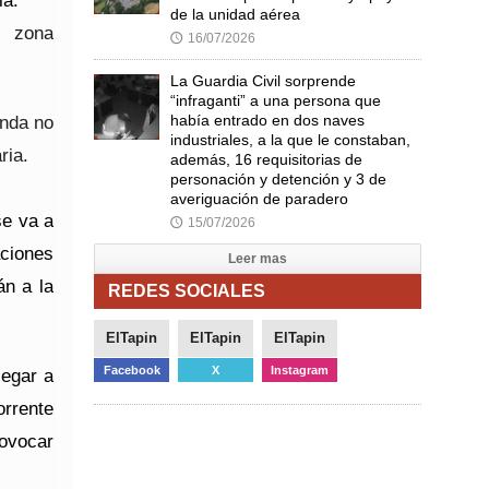
ia.
de la unidad aérea
 zona
16/07/2026
🕔
La Guardia Civil sorprende
“infraganti” a una persona que
había entrado en dos naves
nda no
industriales, a la que le constaban,
ria.
además, 16 requisitorias de
personación y detención y 3 de
averiguación de paradero
se va a
15/07/2026
🕔
aciones
Leer mas
án a la
REDES SOCIALES
ElTapin
ElTapin
ElTapin
Facebook
X
Instagram
legar a
rrente
rovocar