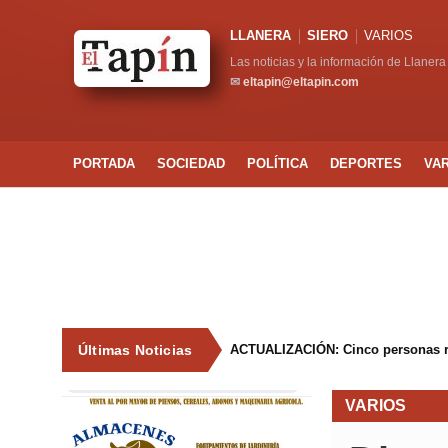
LLANERA
SIERO
VARIOS
Las noticias y la información de Llanera
✉
eltapin@eltapin.com
PORTADA
SOCIEDAD
POLÍTICA
DEPORTES
VA
Últimas Noticias
La Asociación de Vecinos de Tiñana 
VARIOS