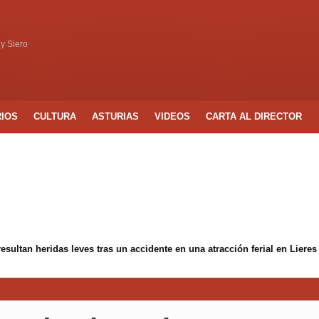
 y Siero
RIOS
CULTURA
ASTURIAS
VIDEOS
CARTA AL DIRECTOR
propone al Ayuntamiento medidas para frenar los vertidos incontrolado