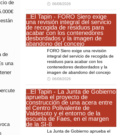
icio de
🕔
06/08/2026
5.000€
 están
FORO Siero exige una revisión
a de
integral del servicio de recogida de
residuos para acabar con los
Es una
contenedores desbordados y la
tener
imagen de abandono del concejo
🕔
06/08/2026
percute
ovoca
La Junta de Gobierno aprueba el
n