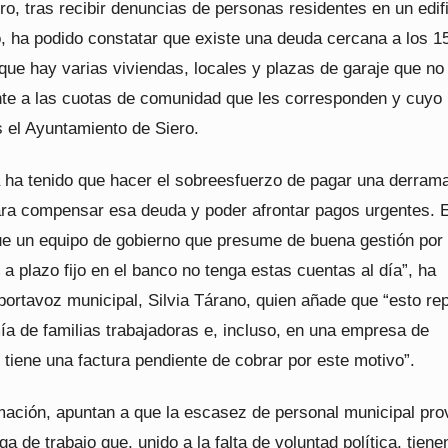
, tras recibir denuncias de personas residentes en un edif
o, ha podido constatar que existe una deuda cercana a los 1
que hay varias viviendas, locales y plazas de garaje que no
nte a las cuotas de comunidad que les corresponden y cuyo
s el Ayuntamiento de Siero.
a ha tenido que hacer el sobreesfuerzo de pagar una derram
ra compensar esa deuda y poder afrontar pagos urgentes. 
e un equipo de gobierno que presume de buena gestión por 
 a plazo fijo en el banco no tenga estas cuentas al día”, ha
portavoz municipal, Silvia Tárano, quien añade que “esto re
ía de familias trabajadoras e, incluso, en una empresa de
tiene una factura pendiente de cobrar por este motivo”.
mación, apuntan a que la escasez de personal municipal pr
a de trabajo que, unido a la falta de voluntad política, tiene