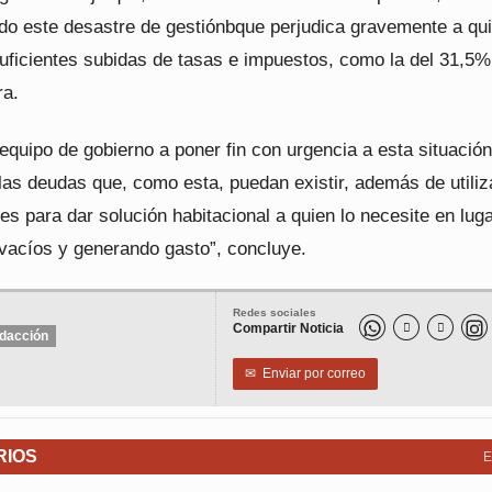
do este desastre de gestiónbque perjudica gravemente a qu
suficientes subidas de tasas e impuestos, como la del 31,5%
ra.
equipo de gobierno a poner fin con urgencia a esta situación
las deudas que, como esta, puedan existir, además de utiliz
s para dar solución habitacional a quien lo necesite en lug
vacíos y generando gasto”, concluye.
Redes sociales
Compartir Noticia


dacción
✉
Enviar por correo
RIOS
E