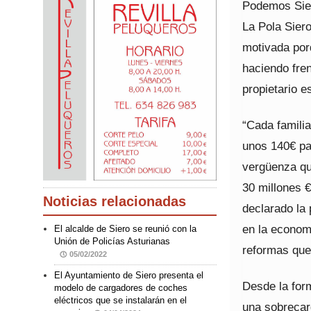
Podemos Siero
La Pola Sier
motivada por
haciendo fre
propietario e
“Cada famili
unos 140€ pa
vergüenza qu
30 millones €
Noticias relacionadas
declarado la 
en la econom
El alcalde de Siero se reunió con la
Unión de Policías Asturianas
reformas que 
05/02/2022
El Ayuntamiento de Siero presenta el
Desde la for
modelo de cargadores de coches
eléctricos que se instalarán en el
una sobrecarg