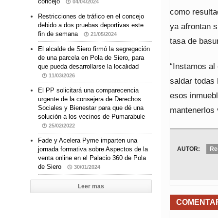
concejo
04/04/2024
como resulta
Restricciones de tráfico en el concejo
ya afrontan 
debido a dos pruebas deportivas este
fin de semana
21/05/2024
tasa de basu
El alcalde de Siero firmó la segregación
de una parcela en Pola de Siero, para
“Instamos al 
que pueda desarrollarse la localidad
11/03/2026
saldar todas 
El PP solicitará una comparecencia
esos inmueble
urgente de la consejera de Derechos
Sociales y Bienestar para que dé una
mantenerlos 
solución a los vecinos de Pumarabule
25/02/2022
Fade y Acelera Pyme imparten una
AUTOR:
Re
jornada formativa sobre Aspectos de la
venta online en el Palacio 360 de Pola
de Siero
30/01/2024
Leer mas
COMENTA