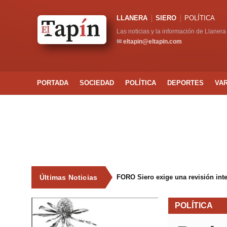
LLANERA
SIERO
POLÍTICA
Las noticias y la información de Llanera
✉
eltapin@eltapin.com
PORTADA
SOCIEDAD
POLÍTICA
DEPORTES
VA
Últimas Noticias
FORO Siero exige una revisión int
POLÍTICA